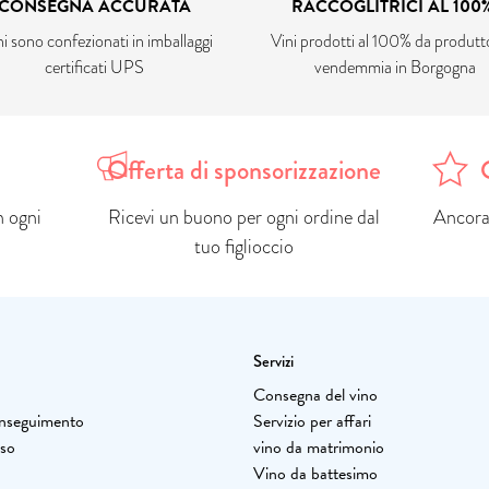
CONSEGNA ACCURATA
RACCOGLITRICI AL 100%
ini sono confezionati in imballaggi
Vini prodotti al 100% da produtto
certificati UPS
vendemmia in Borgogna
Offerta di sponsorizzazione
 ogni
Ricevi un buono per ogni ordine dal
Ancora 
tuo figlioccio
Servizi
à
Consegna del vino
'inseguimento
Servizio per affari
sso
vino da matrimonio
Vino da battesimo