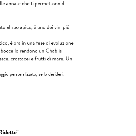
elle annate che ti permettono di
o al suo apice, è uno dei vini più
o, è ora in una fase di evoluzione
n bocca lo rendono un Chablis
ce, crostacei e frutti di mare. Un
ggio personalizzato, se lo desideri.
Ridette"