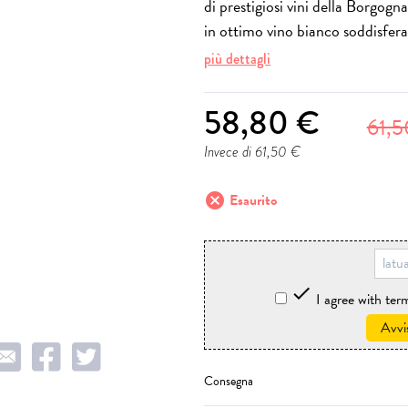
di prestigiosi vini della Borgog
in ottimo vino bianco soddisfera
più dettagli
58,80 €
61,5
Invece di 61,50 €
cancel
Esaurito

I agree with te
Avvi
Consegna