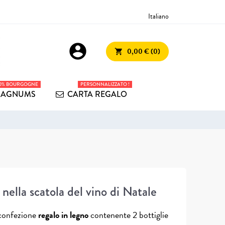
Italiano
account_circle
0,00 € (0)
shopping_cart
00% BOURGOGNE
PERSONNALIZZATO !
AGNUMS
CARTA REGALO
o nella scatola del vino di Natale
 confezione
regalo in legno
contenente 2 bottiglie