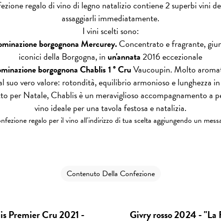
ezione regalo di vino di legno natalizio contiene 2 superbi vini d
assaggiarli immediatamente.
I vini scelti sono:
nominazione borgognona
Mercurey.
Concentrato e fragrante, giunt
iconici della Borgogna, in
un'annata
2016 eccezionale
nominazione borgognona
Chablis 1 ° Cru
Vaucoupin. Molto aromatic
l suo vero valore: rotondità, equilibrio armonioso e lunghezza i
to per Natale, Chablis è un meraviglioso accompagnamento a pes
vino ideale per una tavola festosa e natalizia.
ezione regalo per il vino all'indirizzo di tua scelta aggiungendo un messa
Contenuto Della Confezione
is Premier Cru 2021 -
Givry rosso 2024 - "La 