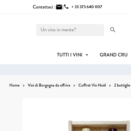
Contattaci :
mail
|
phone
+ 33 373 640 007
search
TUTTI I VINI
GRAND CRU
Home
Vini di Borgogna da offrire
Coffret Vin Noël
2 bottiglie