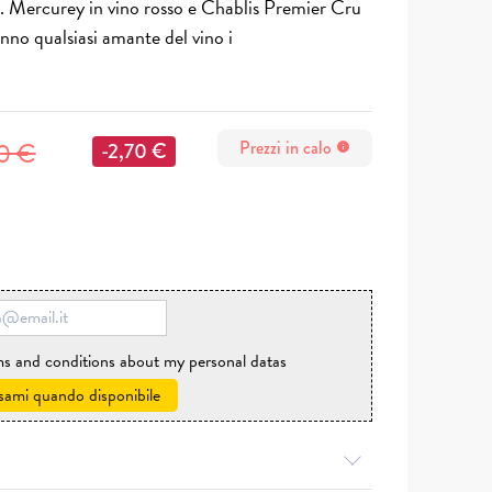
na. Mercurey in vino rosso e Chablis Premier Cru
nno qualsiasi amante del vino i
0 €
Prezzi in calo
-2,70 €
info
rms and conditions about my personal datas
sami quando disponibile