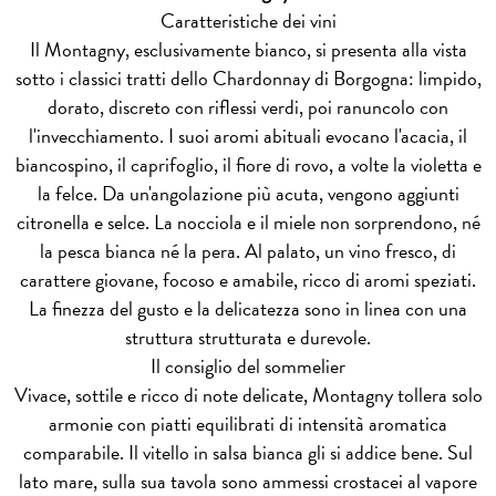
Caratteristiche dei vini
Il Montagny, esclusivamente bianco, si presenta alla vista
sotto i classici tratti dello Chardonnay di Borgogna: limpido,
dorato, discreto con riflessi verdi, poi ranuncolo con
l'invecchiamento. I suoi aromi abituali evocano l'acacia, il
biancospino, il caprifoglio, il fiore di rovo, a volte la violetta e
la felce. Da un'angolazione più acuta, vengono aggiunti
citronella e selce. La nocciola e il miele non sorprendono, né
la pesca bianca né la pera. Al palato, un vino fresco, di
carattere giovane, focoso e amabile, ricco di aromi speziati.
La finezza del gusto e la delicatezza sono in linea con una
struttura strutturata e durevole.
Il consiglio del sommelier
Vivace, sottile e ricco di note delicate, Montagny tollera solo
armonie con piatti equilibrati di intensità aromatica
comparabile. Il vitello in salsa bianca gli si addice bene. Sul
lato mare, sulla sua tavola sono ammessi crostacei al vapore