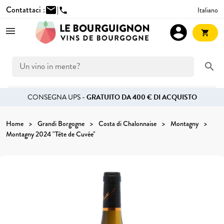
Contattaci :
mail
|
Italiano
phone
account_circle
shopping_cart
search
CONSEGNA UPS -
GRATUITO DA 400 € DI ACQUISTO
Home
Grandi Borgogne
Costa di Chalonnaise
Montagny
Montagny 2024 "Tête de Cuvée"