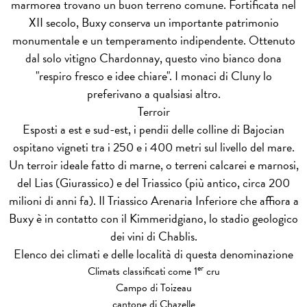
marmorea trovano un buon terreno comune. Fortificata nel
XII secolo, Buxy conserva un importante patrimonio
monumentale e un temperamento indipendente. Ottenuto
dal solo vitigno Chardonnay, questo vino bianco dona
"respiro fresco e idee chiare". I monaci di Cluny lo
preferivano a qualsiasi altro.
Terroir
Esposti a est e sud-est, i pendii delle colline di Bajocian
ospitano vigneti tra i 250 e i 400 metri sul livello del mare.
Un terroir ideale fatto di marne, o terreni calcarei e marnosi,
del Lias (Giurassico) e del Triassico (più antico, circa 200
milioni di anni fa). Il Triassico Arenaria Inferiore che affiora a
Buxy è in contatto con il Kimmeridgiano, lo stadio geologico
dei vini di Chablis.
Elenco dei climati e delle località di questa denominazione
er
Climats classificati come 1
cru
Campo di Toizeau
cantone di Chazelle