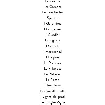
Le Coères
Les Combes
Le Coudrettes
Sputare
I Garchères
I Gouresses
I Giardini
La ragazza
I Gemelli
I marocchini
I Pâquier
Le Perrières
Le Pidances
Le Platières
Le Resse
I Treuffères
I vitigni alle spalle
I vigneti dei prati
Le Lunghe Vigne