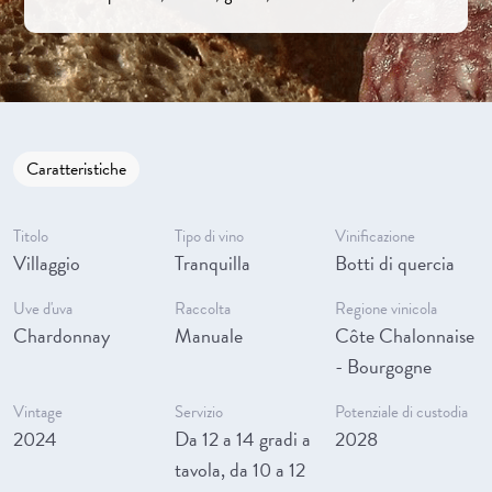
Caratteristiche
Titolo
Tipo di vino
Vinificazione
Villaggio
Tranquilla
Botti di quercia
Uve d'uva
Raccolta
Regione vinicola
Chardonnay
Manuale
Côte Chalonnaise
- Bourgogne
Vintage
Servizio
Potenziale di custodia
2024
Da 12 a 14 gradi a
2028
tavola, da 10 a 12