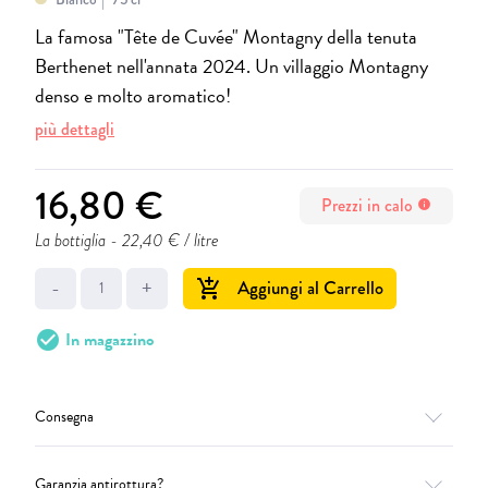
La famosa "Tête de Cuvée" Montagny della tenuta
Berthenet nell'annata 2024. Un villaggio Montagny
denso e molto aromatico!
più dettagli
16,80 €
Prezzi in calo
info
La bottiglia
- 22,40 € / litre
-
+
Aggiungi al Carrello
add_shopping_cart
check_circle
In magazzino
Consegna
Garanzia antirottura?