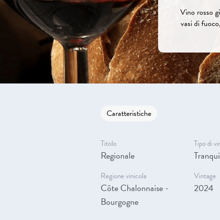
Vino rosso gi
vasi di fuoco,
Caratteristiche
Titolo
Tipo di vi
Regionale
Tranqui
Regione vinicola
Vintage
Côte Chalonnaise -
2024
Bourgogne