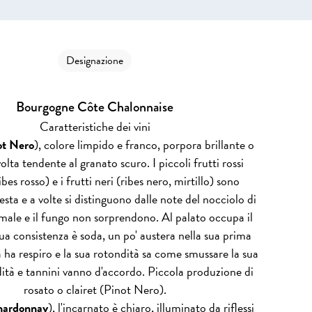
Designazione
Bourgogne Côte Chalonnaise
Caratteristiche dei vini
ot Nero
), colore limpido e franco, porpora brillante o
olta tendente al granato scuro. I piccoli frutti rossi
ibes rosso) e i frutti neri (ribes nero, mirtillo) sono
festa e a volte si distinguono dalle note del nocciolo di
nimale e il fungo non sorprendono. Al palato occupa il
ua consistenza è soda, un po' austera nella sua prima
 ha respiro e la sua rotondità sa come smussare la sua
dità e tannini vanno d'accordo. Piccola produzione di
rosato o clairet (Pinot Nero).
ardonnay
), l'incarnato è chiaro, illuminato da riflessi