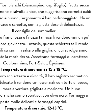
Fiori bianchi (biancospino, caprifoglio), frutta secca
mone e talvolta anice, che suggeriscono cornetti caldi
sso e buono, l'argomento è ben padroneggiato. Ha un
ivace e schietto, con la giusta dose di delicatezza.
Il consiglio del sommelier
ro franchezza e finezza tannica li rendono vini un po'
 loro giovinezza. Tuttavia, questa schiettezza li rende
li su carni in salsa o alla griglia, di cui avvolgeranno
te la morbidezza. Accettano formaggi di carattere:
Coulommiers, Port-Salut, Époisses.
Temperatura di servizio: da 15 a 18 °C.
loro schiettezza e vivacità, il loro registro aromatico
elicato li rendono vini essenziali con torte di pesce,
di mare e verdure grigliate e marinate. Un buon
 anche come aperitivo, con olive nere. Formaggi a
pasta molle delicati e formaggi caprini.
Temperatura di servizio: 12-13 °C.