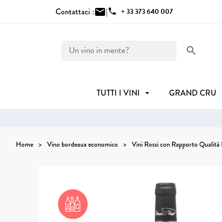
Contattaci :
mail
|
phone
+ 33 373 640 007
search
TUTTI I VINI
GRAND CRU
Home
Vino bordeaux economico
Vini Rossi con Rapporto Qualità 