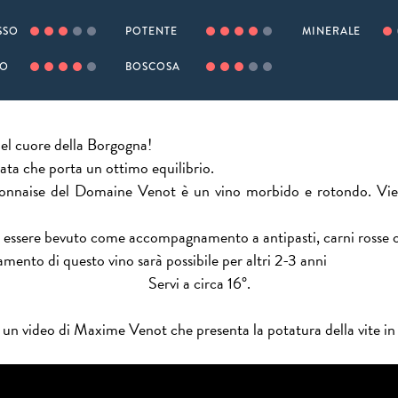
SSO
POTENTE
MINERALE
TO
BOSCOSA
nel cuore della Borgogna!
ta che porta un ottimo equilibrio.
lonnaise del Domaine Venot è un vino morbido e rotondo. Vie
 essere bevuto come accompagnamento a antipasti, carni rosse o p
amento di questo vino sarà possibile per altri 2-3 anni
Servi a circa 16°.
 un video di Maxime Venot che presenta la potatura della vite i