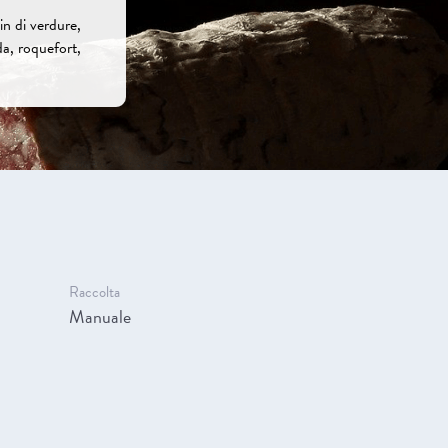
in di verdure,
uda, roquefort,
Raccolta
Manuale
a