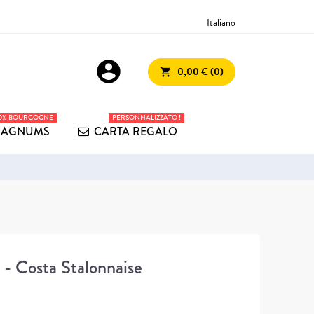
Italiano
account_circle
0,00 € (0)
shopping_cart
00% BOURGOGNE
PERSONNALIZZATO !
AGNUMS
CARTA REGALO
- Costa Stalonnaise