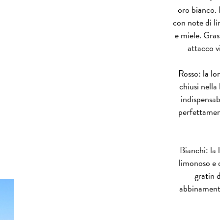
oro bianco. 
con note di li
e miele. Gra
attacco v
Rosso: la lo
chiusi nella
indispensabi
perfettamen
Bianchi: la 
limonoso e d
gratin 
abbinamento