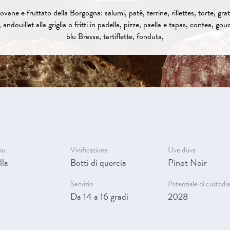
ovane e fruttato della Borgogna: salumi, paté, terrine, rillettes, torte, grat
 andouillet alla griglia o fritti in padella, pizze, paella e tapas, contea, go
blu Bresse, tartiflette, fonduta,
no
Vinificazione
Uve d'uva
lla
Botti di quercia
Pinot Noir
Servizio
Potenziale di custodi
Da 14 a 16 gradi
2028