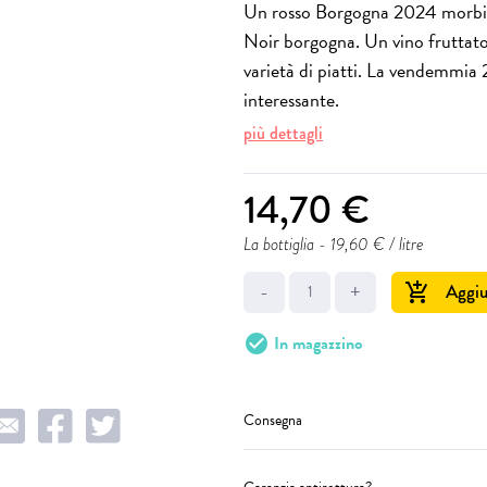
Un rosso Borgogna 2024 morbido 
Noir borgogna. Un vino fruttato 
varietà di piatti. La vendemmia
interessante.
più dettagli
14,70 €
La bottiglia
- 19,60 € / litre
-
+
Aggiu
add_shopping_cart
check_circle
In magazzino
Consegna