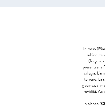
In rosso (
Pin
rubino, talv
(fragola, r
presenti alla 
ciliegia. L'a
terreno. La s
giovinezza, ma
ruvidità. Aci
In bianco (
Ch