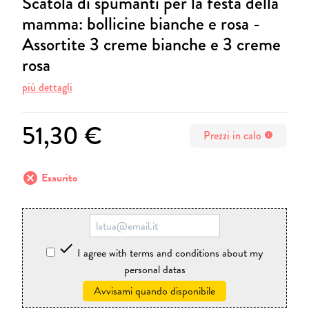
Scatola di spumanti per la festa della
mamma: bollicine bianche e rosa -
Assortite 3 creme bianche e 3 creme
rosa
più dettagli
51,30 €
Prezzi in calo
info
cancel
Esaurito

I agree with terms and conditions about my
personal datas
Avvisami quando disponibile