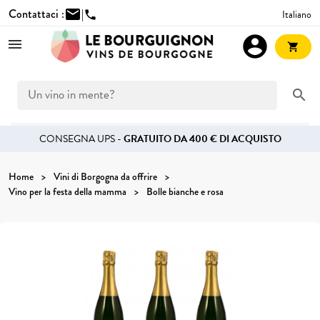
Contattaci :
mail
|
Italiano
phone
account_circle
shopping_cart
search
CONSEGNA UPS -
GRATUITO DA 400 € DI ACQUISTO
Home
Vini di Borgogna da offrire
Vino per la festa della mamma
Bolle bianche e rosa