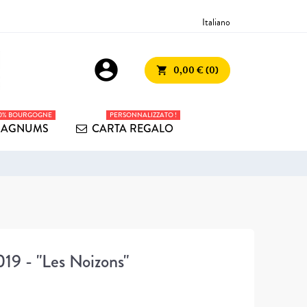
Italiano
account_circle
0,00 € (0)
shopping_cart
00% BOURGOGNE
PERSONNALIZZATO !
AGNUMS
CARTA REGALO
 - "Les Noizons"