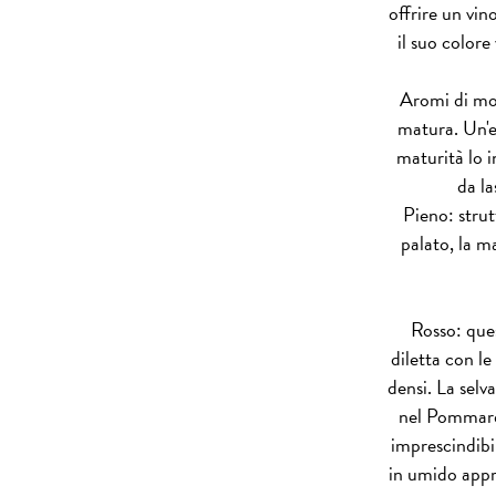
offrire un vino
il suo colore
Aromi di mora
matura. Un'e
maturità lo i
da la
Pieno: strut
palato, la m
Rosso: ques
diletta con le
densi. La selv
nel Pommard,
imprescindibil
in umido appre