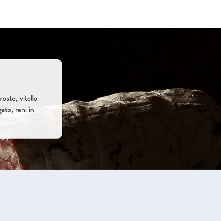
osto, vitello
gato, reni in