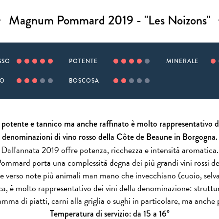
Magnum Pommard 2019 - "Les Noizons"
SSO
POTENTE
MINERALE
TO
BOSCOSA
o potente e tannico ma anche raffinato è molto rappresentativo d
denominazioni di vino rosso della Côte de Beaune in Borgogna.
Dall'annata 2019 offre potenza, ricchezza e intensità aromatica.
Pommard porta una complessità degna dei più grandi vini rossi de
re verso note più animali man mano che invecchiano (cuoio, selva
a, è molto rappresentativo dei vini della denominazione: strut
mma di piatti, carni alla griglia o sughi in particolare, ma anche p
Temperatura di servizio: da 15 a 16°