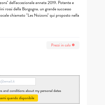
s" dell'eccezionale annata 2019. Potente e
 vini rossi della Borgogna. un grande successo
 locale chiamato "Les Noizons" qui proposto nella
Prezzi in calo
info
rms and conditions about my personal datas
sami quando disponibile