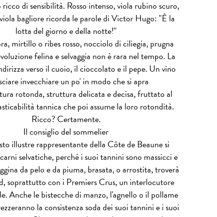
 ricco di sensibilità. Rosso intenso, viola rubino scuro,
 viola bagliore ricorda le parole di Victor Hugo: "È la
lotta del giorno e della notte!"
, mirtillo o ribes rosso, nocciolo di ciliegia, prugna
voluzione felina e selvaggia non è rara nel tempo. La
ndirizza verso il cuoio, il cioccolato e il pepe. Un vino
sciare invecchiare un po' in modo che si apra
tura rotonda, struttura delicata e decisa, fruttato al
asticabilità tannica che poi assume la loro rotondità.
Ricco? Certamente.
Il consiglio del sommelier
to illustre rappresentante della Côte de Beaune si
 carni selvatiche, perché i suoi tannini sono massicci e
aggina da pelo e da piuma, brasata, o arrostita, troverà
 soprattutto con i Premiers Crus, un interlocutore
e. Anche le bistecche di manzo, l'agnello o il pollame
zzeranno la consistenza soda dei suoi tannini e i suoi