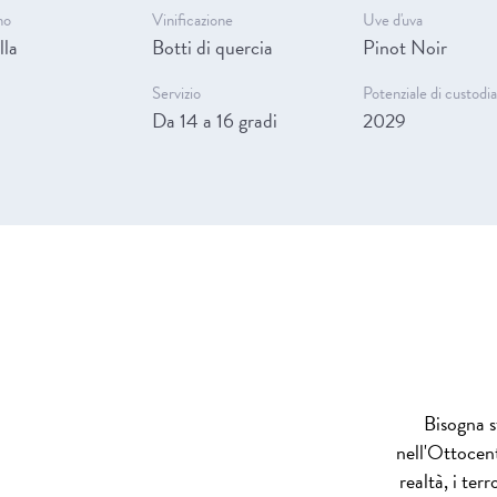
no
Vinificazione
Uve d'uva
lla
Botti di quercia
Pinot Noir
Servizio
Potenziale di custodi
Da 14 a 16 gradi
2029
Bisogna s
nell'Ottocento
realtà, i ter