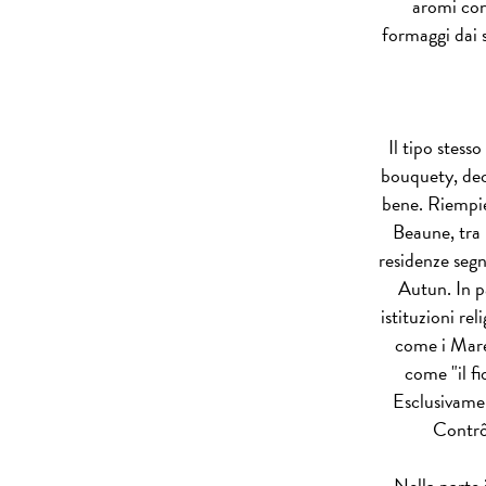
aromi con
formaggi dai 
Il tipo stess
bouquety, de
bene. Riempie 
Beaune, tra 
residenze segn
Autun. In p
istituzioni rel
come i Mare
come "il fi
Esclusivamen
Contrôl
Nella parte 