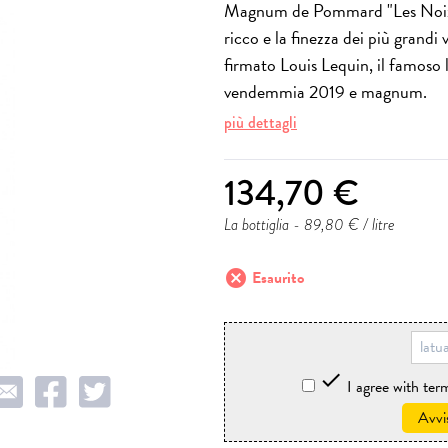
Magnum de Pommard "Les Noizon
ricco e la finezza dei più grandi
firmato Louis Lequin, il famoso
vendemmia 2019 e magnum.
più dettagli
134,70 €
La bottiglia
- 89,80 € / litre
cancel
Esaurito

I agree with te
Avvi