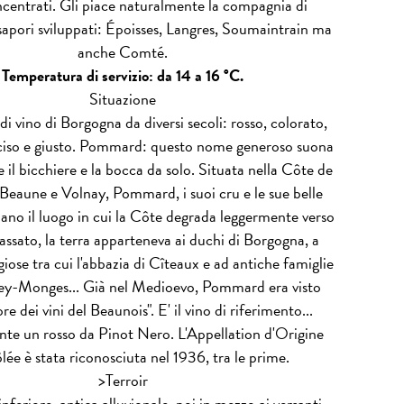
centrati. Gli piace naturalmente la compagnia di
sapori sviluppati: Époisses, Langres, Soumaintrain ma
anche Comté.
Temperatura di servizio: da 14 a 16 °C.
Situazione
o di vino di Borgogna da diversi secoli: rosso, colorato,
ciso e giusto. Pommard: questo nome generoso suona
il bicchiere e la bocca da solo. Situata nella Côte de
Beaune e Volnay, Pommard, i suoi cru e le sue belle
ano il luogo in cui la Côte degrada leggermente verso
assato, la terra apparteneva ai duchi di Borgogna, a
igiose tra cui l'abbazia di Cîteaux e ad antiche famiglie
y-Monges... Già nel Medioevo, Pommard era visto
ore dei vini del Beaunois". E' il vino di riferimento...
te un rosso da Pinot Nero. L'Appellation d'Origine
ée è stata riconosciuta nel 1936, tra le prime.
>
Terroir
inferiore, antica alluvionale, poi in mezzo ai versanti