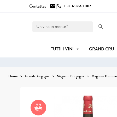
Contattaci :
mail
|
phone
+ 33 373 640 007
search
TUTTI I VINI
GRAND CRU
Home
Grandi Borgogne
Magnum Borgogna
Magnum Pommard 