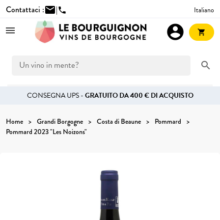
Contattaci :
mail
|
Italiano
phone
account_circle
shopping_cart
search
CONSEGNA UPS -
GRATUITO DA 400 € DI ACQUISTO
Home
Grandi Borgogne
Costa di Beaune
Pommard
Pommard 2023 "Les Noizons"