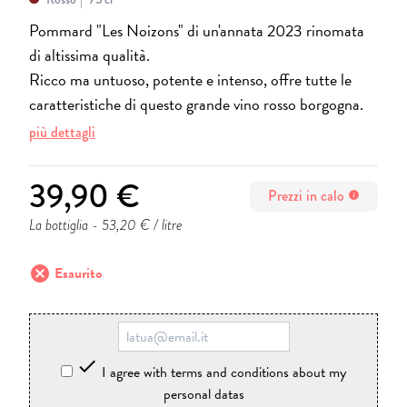
Pommard "Les Noizons" di un'annata 2023 rinomata
di altissima qualità.
Ricco ma untuoso, potente e intenso, offre tutte le
caratteristiche di questo grande vino rosso borgogna.
più dettagli
39,90 €
Prezzi in calo
info
La bottiglia
- 53,20 € / litre
cancel
Esaurito

I agree with terms and conditions about my
personal datas