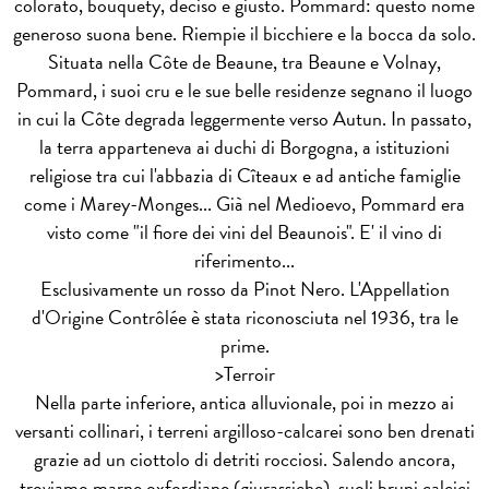
colorato, bouquety, deciso e giusto. Pommard: questo nome
generoso suona bene. Riempie il bicchiere e la bocca da solo.
Situata nella Côte de Beaune, tra Beaune e Volnay,
Pommard, i suoi cru e le sue belle residenze segnano il luogo
in cui la Côte degrada leggermente verso Autun. In passato,
la terra apparteneva ai duchi di Borgogna, a istituzioni
religiose tra cui l'abbazia di Cîteaux e ad antiche famiglie
come i Marey-Monges... Già nel Medioevo, Pommard era
visto come "il fiore dei vini del Beaunois". E' il vino di
riferimento...
Esclusivamente un rosso da Pinot Nero. L'Appellation
d'Origine Contrôlée è stata riconosciuta nel 1936, tra le
prime.
>
Terroir
Nella parte inferiore, antica alluvionale, poi in mezzo ai
versanti collinari, i terreni argilloso-calcarei sono ben drenati
grazie ad un ciottolo di detriti rocciosi. Salendo ancora,
troviamo marne oxfordiane (giurassiche), suoli bruni calcici