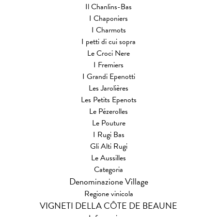
Il Chanlins-Bas
I Chaponiers
I Charmots
I petti di cui sopra
Le Croci Nere
I Fremiers
I Grandi Epenotti
Les Jarolières
Les Petits Epenots
Le Pézerolles
Le Pouture
I Rugi Bas
Gli Alti Rugi
Le Aussilles
Categoria
Denominazione Village
Regione vinicola
VIGNETI DELLA CÔTE DE BEAUNE