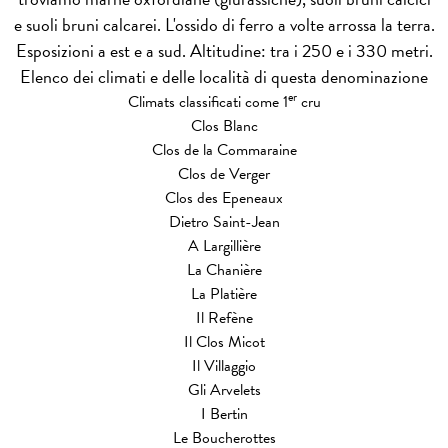
e suoli bruni calcarei. L'ossido di ferro a volte arrossa la terra.
Esposizioni a est e a sud. Altitudine: tra i 250 e i 330 metri.
Elenco dei climati e delle località di questa denominazione
er
Climats classificati come 1
cru
Clos Blanc
Clos de la Commaraine
Clos de Verger
Clos des Epeneaux
Dietro Saint-Jean
A Largillière
La Chanière
La Platière
Il Refène
Il Clos Micot
Il Villaggio
Gli Arvelets
I Bertin
Le Boucherottes