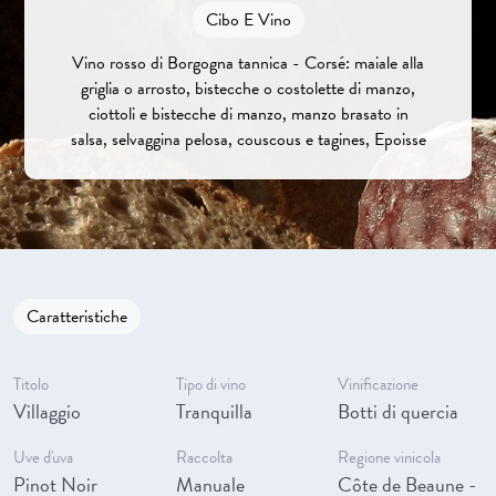
Cibo E Vino
Vino rosso di Borgogna tannica - Corsé: maiale alla
griglia o arrosto, bistecche o costolette di manzo,
ciottoli e bistecche di manzo, manzo brasato in
salsa, selvaggina pelosa, couscous e tagines, Epoisse
Caratteristiche
Titolo
Tipo di vino
Vinificazione
Villaggio
Tranquilla
Botti di quercia
Uve d'uva
Raccolta
Regione vinicola
Pinot Noir
Manuale
Côte de Beaune -