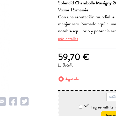
Splendid
Chambolle Musigny
20
Vosne-Romanée.
Con una reputación mundial, e
manjar raro. Sumado aquí a una 
notable equilibrio y potencia ar
más detalles
59,70 €
La Botella
cancel
Agotado

I agree with te
Avísam