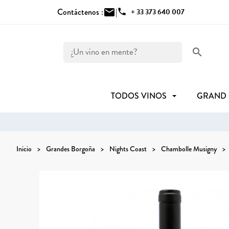
Contáctenos :
mail
|
phone
+ 33 373 640 007
search
TODOS VINOS
GRAND
Inicio
Grandes Borgoña
Nights Coast
Chambolle Musigny