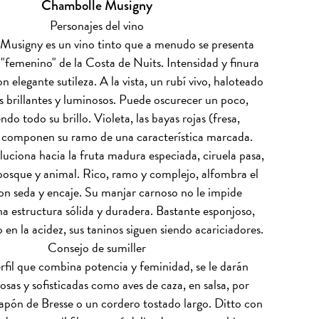
Chambolle Musigny
Personajes del vino
usigny es un vino tinto que a menudo se presenta
"femenino" de la Costa de Nuits. Intensidad y finura
n elegante sutileza. A la vista, un rubí vivo, haloteado
os brillantes y luminosos. Puede oscurecer un poco,
do todo su brillo. Violeta, las bayas rojas (fresa,
 componen su ramo de una característica marcada.
luciona hacia la fruta madura especiada, ciruela pasa,
obosque y animal. Rico, ramo y complejo, alfombra el
on seda y encaje. Su manjar carnoso no le impide
 estructura sólida y duradera. Bastante esponjoso,
en la acidez, sus taninos siguen siendo acariciadores.
Consejo de sumiller
rfil que combina potencia y feminidad, se le darán
osas y sofisticadas como aves de caza, en salsa, por
apón de Bresse o un cordero tostado largo. Ditto con