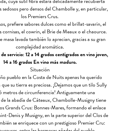
ada, cuya sutil fibra estará delicadamente recubierta
os sedosos pero densos del Chambolle y, en particular,
los Premiers Crus.
os, prefiere sabores dulces como el brillat-savarin, el
s cornisas, el cowrin, el Brie de Meaux o el chaource.
e masa lavada también lo aprecian, gracias a su gran
complejidad aromática.
de servicio: 12 a 14 grados centígrados en vino joven,
14 a 16 grados En vino más maduro.
Situación
ño pueblo en la Costa de Nuits apenas ha querido
 que su tierra es preciosa. ¡Dejamos que un tilo Sully
5 metros de circunferencia! Antiguamente una
 de la abadía de Cáteaux, Chambolle-Musigny tiene
cos Grands Crus: Bonnes-Mares, formando el enlace
nt-Denis y Musigny, en la parte superior del Clos de
mbién se enriquece con un prestigioso Premier Cru:
ureuses, entre las hermosas añadas del pueblo.