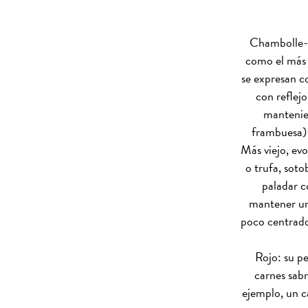
Chambolle-M
como el más 
se expresan co
con reflej
mantenien
frambuesa)
Más viejo, evo
o trufa, sot
paladar c
mantener una
poco centrado 
Rojo: su pe
carnes sabr
ejemplo, un c