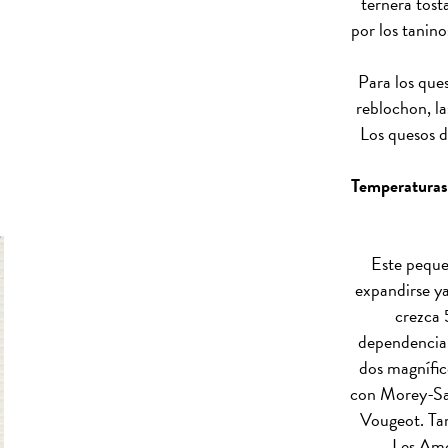
ternera tost
por los tanin
Para los ques
reblochon, la
Los quesos d
Temperaturas 
Este peque
expandirse ya
crezca 
dependencia
dos magnífi
con Morey-Sai
Vougeot. Ta
Les Amo