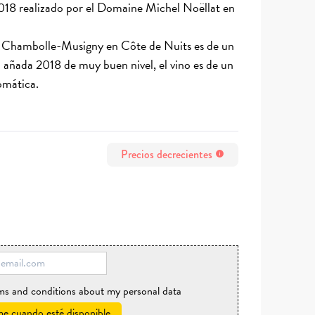
18 realizado por el Domaine Michel Noëllat en
l Chambolle-Musigny en Côte de Nuits es de un
añada 2018 de muy buen nivel, el vino es de un
omática.
Precios decrecientes
info
rms and conditions about my personal data
e cuando esté disponible