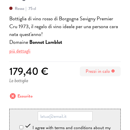
Rosso
75 cl
Bottiglia di vino rosso di Borgogna Savigny Premier
Cru 1973, il regalo di vino ideale per una persona cara
nata quest'anno!
Domaine
Bonnot Lamblot
più dettagli
179,40 €
Prezzi in calo
info
La bottiglia
cancel
Esaurito

I agree with terms and conditions about my