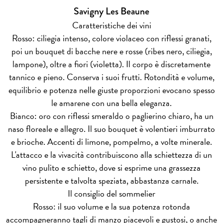
Savigny Les Beaune
Caratteristiche dei vini
Rosso: ciliegia intenso, colore violaceo con riflessi granati,
poi un bouquet di bacche nere e rosse (ribes nero, ciliegia,
lampone), oltre a fiori (violetta). Il corpo è discretamente
tannico e pieno. Conserva i suoi frutti. Rotondità e volume,
equilibrio e potenza nelle giuste proporzioni evocano spesso
le amarene con una bella eleganza.
Bianco: oro con riflessi smeraldo o paglierino chiaro, ha un
naso floreale e allegro. Il suo bouquet è volentieri imburrato
e brioche. Accenti di limone, pompelmo, a volte minerale.
L'attacco e la vivacità contribuiscono alla schiettezza di un
vino pulito e schietto, dove si esprime una grassezza
persistente e talvolta speziata, abbastanza carnale.
Il consiglio del sommelier
Rosso: il suo volume e la sua potenza rotonda
accompagneranno tagli di manzo piacevoli e gustosi, o anche