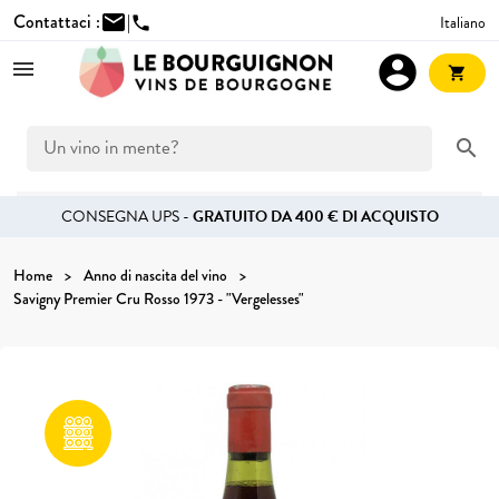
Contattaci :
mail
|
Italiano
phone
account_circle
shopping_cart
search
CONSEGNA UPS -
GRATUITO DA 400 € DI ACQUISTO
Home
Anno di nascita del vino
Savigny Premier Cru Rosso 1973 - "Vergelesses"