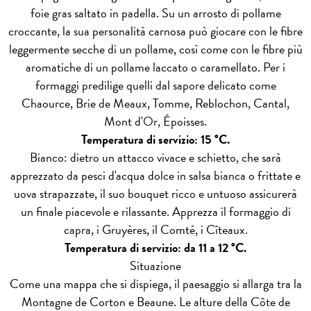
foie gras saltato in padella. Su un arrosto di pollame
croccante, la sua personalità carnosa può giocare con le fibre
leggermente secche di un pollame, così come con le fibre più
aromatiche di un pollame laccato o caramellato. Per i
formaggi predilige quelli dal sapore delicato come
Chaource, Brie de Meaux, Tomme, Reblochon, Cantal,
Mont d'Or, Époisses.
Temperatura di servizio: 15 °C.
Bianco: dietro un attacco vivace e schietto, che sarà
apprezzato da pesci d'acqua dolce in salsa bianca o frittate e
uova strapazzate, il suo bouquet ricco e untuoso assicurerà
un finale piacevole e rilassante. Apprezza il formaggio di
capra, i Gruyères, il Comté, i Cîteaux.
Temperatura di servizio: da 11 a 12 °C.
Situazione
Come una mappa che si dispiega, il paesaggio si allarga tra la
Montagne de Corton e Beaune. Le alture della Côte de