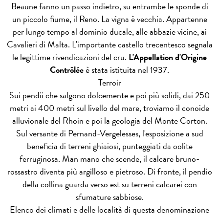
Beaune fanno un passo indietro, su entrambe le sponde di
un piccolo fiume, il Reno. La vigna è vecchia. Appartenne
per lungo tempo al dominio ducale, alle abbazie vicine, ai
Cavalieri di Malta. L'importante castello trecentesco segnala
le legittime rivendicazioni del cru.
L'Appellation d'Origine
Contrôlée
è stata istituita nel 1937.
Terroir
Sui pendii che salgono dolcemente e poi più solidi, dai 250
metri ai 400 metri sul livello del mare, troviamo il conoide
alluvionale del Rhoin e poi la geologia del Monte Corton.
Sul versante di Pernand-Vergelesses, l'esposizione a sud
beneficia di terreni ghiaiosi, punteggiati da oolite
ferruginosa. Man mano che scende, il calcare bruno-
rossastro diventa più argilloso e pietroso. Di fronte, il pendio
della collina guarda verso est su terreni calcarei con
sfumature sabbiose.
Elenco dei climati e delle località di questa denominazione