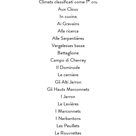
er
Climats classificati come 1
cru
Aux Clous
In cucina
Ai Gravains
Alla ricerca
Alle Serpentières
Vergelesses basse
Battaglione
Campo di Chevrey
Il Dominode
Le cerniere
Gli Alti Jarron
Gli Hauts Marconnets
I Jarron
Le Lavières
I Marconnets
I Narbantons
Les Peuillets
Le Rouvrettes