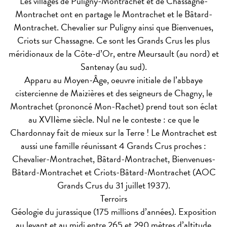
Les villages de Puligny-Montrachet et de Chassagne-
Montrachet ont en partage le Montrachet et le Bâtard-
Montrachet. Chevalier sur Puligny ainsi que Bienvenues,
Criots sur Chassagne. Ce sont les Grands Crus les plus
méridionaux de la Côte-d’Or, entre Meursault (au nord) et
Santenay (au sud).
Apparu au Moyen-Âge, oeuvre initiale de l’abbaye
cistercienne de Maizières et des seigneurs de Chagny, le
Montrachet (prononcé Mon-Rachet) prend tout son éclat
au XVIIème siècle. Nul ne le conteste : ce que le
Chardonnay fait de mieux sur la Terre ! Le Montrachet est
aussi une famille réunissant 4 Grands Crus proches :
Chevalier-Montrachet, Bâtard-Montrachet, Bienvenues-
Bâtard-Montrachet et Criots-Bâtard-Montrachet (AOC
Grands Crus du 31 juillet 1937).
Terroirs
Géologie du jurassique (175 millions d’années). Exposition
au levant et au midi entre 265 et 290 mètres d’altitude