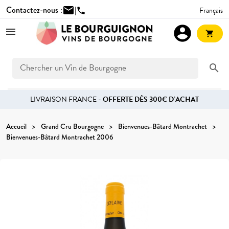
Contactez-nous :
mail
|
Français
phone
account_circle
shopping_cart
search
LIVRAISON FRANCE -
OFFERTE DÈS 300€ D’ACHAT
Accueil
Grand Cru Bourgogne
Bienvenues-Bâtard Montrachet
Bienvenues-Bâtard Montrachet 2006