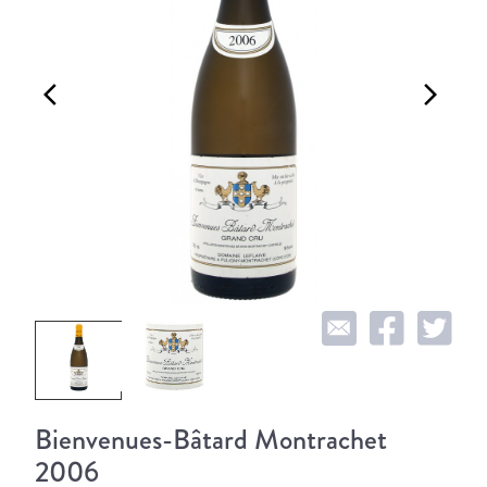
arrow_back_ios
arrow_forward_ios
Bienvenues-Bâtard Montrachet
2006