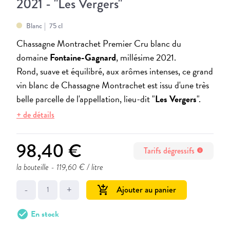
2021 - "Les Vergers"
Blanc
75 cl
Chassagne Montrachet Premier Cru blanc du
domaine
Fontaine-Gagnard
, millésime 2021.
Rond, suave et équilibré, aux arômes intenses, ce grand
vin blanc de Chassagne Montrachet est issu d'une très
belle parcelle de l'appellation, lieu-dit "
Les Vergers
".
+ de détails
98,40 €
Tarifs dégressifs
info
la bouteille
- 119,60 € / litre
-
+
Ajouter au panier
add_shopping_cart
check_circle
En stock