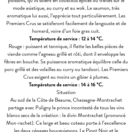
poissons, qu’ils soient en couscous épicés ou traités sur le
mode asiatique, au curry et au wok. Le saumon, très
aromatique lui aussi, l’apprécie tout particulièrement. Les
Premiers Crus se satisferont facilement de langouste et de
homard, voire d’un foie gras cuit.
Température de service : 12 à 14 °C.
Rouge : puissant et tannique, il flatte les belles pièces de
viande comme l’agneau grillé et rôti, dont il enveloppe les
fibres en bouche. Sa puissance aromatique équilibre celle du
porc grillé et des volailles au curry ou tandoori. Les Premiers
Crus exigent au moins un gibier à plumes.
Température de service : 14 à 16 °C.
Situation
Au sud de la Côte de Beaune, Chassagne-Montrachet
partage avec Puligny le prince incontesté de tous les vins
blancs secs de la création : le divin Montrachet (prononcé
Mon-rachet). Ce large et beau coteau porte à l’excellence
les deux cépages bourguignons. Le Pinot Noir et le