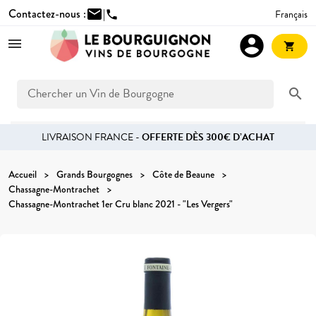
Contactez-nous :
mail
|
Français
phone
account_circle
shopping_cart
search
LIVRAISON FRANCE -
OFFERTE DÈS 300€ D’ACHAT
Accueil
Grands Bourgognes
Côte de Beaune
Chassagne-Montrachet
Chassagne-Montrachet 1er Cru blanc 2021 - "Les Vergers"