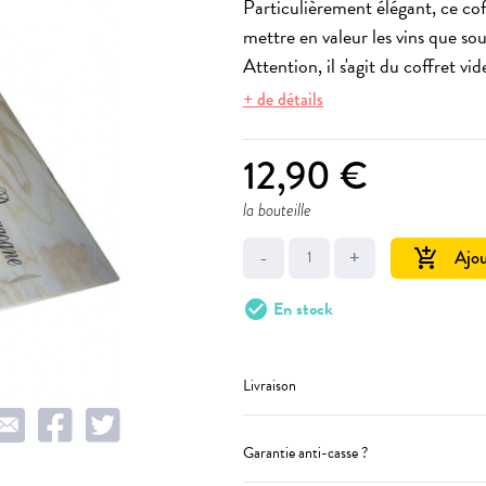
Particulièrement élégant, ce cof
mettre en valeur les vins que so
Attention, il s'agit du coffret v
+ de détails
12,90 €
la bouteille
-
+
Ajou
add_shopping_cart
check_circle
En stock
Livraison
Garantie anti-casse ?