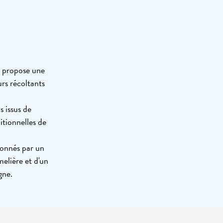
n propose une
rs récoltants
 issus de
itionnelles de
tionnés par un
elière et d'un
gne.