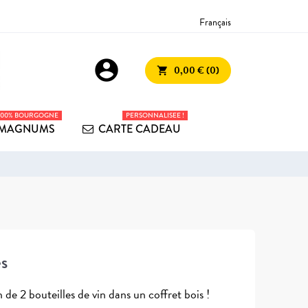
Français
account_circle
0,00 € (0)
shopping_cart
100% BOURGOGNE
PERSONNALISEE !
MAGNUMS
CARTE CADEAU
es
 de 2 bouteilles de vin dans un coffret bois !