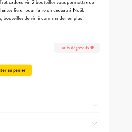
fret cadeau vin 2 bouteilles vous permettra de
uhaitez livrer pour faire un cadeau à Noël.
ide, bouteilles de vin à commander en plus !
Tarifs dégressifs
info
ter au panier