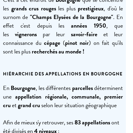
les
grands crus rouges
les plus
prestigieux
, d'où le
surnom de
"Champs Elysées de la Bourgogne"
. En
effet c'est depuis les
années 1950
, que
les
vignerons
par leur
savoir-faire
et leur
connaissance du
cépage
(
pinot noir
) on fait qu'ils
sont les plus
recherchés au monde !
HIÉRARCHIE DES APPELLATIONS EN BOURGOGNE
En
Bourgogne
, les différentes
parcelles
déterminent
une
appellation régionale, communale, premier
cru
et
grand cru
selon leur situation géographique
Afin de mieux s'y retrouver, ses
83 appellations
ont
été divisés en
4 niveaux
: