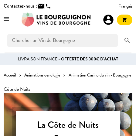
Contactez-nous :
mail
|
Français
phone
account_circle
shopping_cart
search
LIVRAISON FRANCE -
OFFERTE DÈS 300€ D’ACHAT
Accueil
Animations oenologie
Animation Casino du vin - Bourgogne
Côte de Nuits
La Côte de Nuits