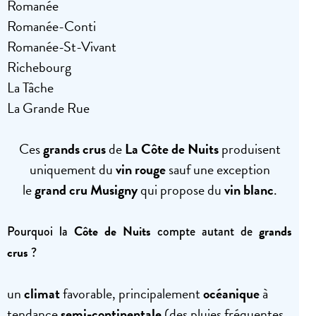
Romanée
Romanée-Conti
Romanée-St-Vivant
Richebourg
La Tâche
La Grande Rue
Ces
grands crus
de
La Côte de Nuits
produisent
uniquement du
vin rouge
sauf une exception
le
grand cru Musigny
qui propose du
vin blanc
.
Côte de Nuits
grands
Pourquoi la
compte autant de
crus
?
un
climat
favorable, principalement
océanique
à
tendance
semi-continentale
(des pluies fréquentes