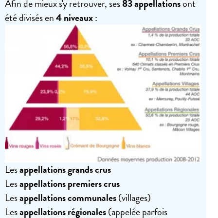
Afin de mieux s'y retrouver, ses
83 appellations
ont
été divisés en
4 niveaux
:
Les
appellations grands crus
Les
appellations premiers crus
Les
appellations communales
(villages)
Les
appellations régionales
(appelée parfois