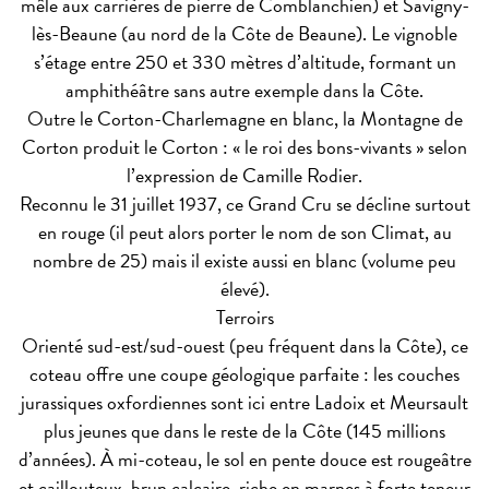
mêle aux carrières de pierre de Comblanchien) et Savigny-
lès-Beaune (au nord de la Côte de Beaune). Le vignoble
s’étage entre 250 et 330 mètres d’altitude, formant un
amphithéâtre sans autre exemple dans la Côte.
Outre le Corton-Charlemagne en blanc, la Montagne de
Corton produit le Corton : « le roi des bons-vivants » selon
l’expression de Camille Rodier.
Reconnu le 31 juillet 1937, ce Grand Cru se décline surtout
en rouge (il peut alors porter le nom de son Climat, au
nombre de 25) mais il existe aussi en blanc (volume peu
élevé).
Terroirs
Orienté sud-est/sud-ouest (peu fréquent dans la Côte), ce
coteau offre une coupe géologique parfaite : les couches
jurassiques oxfordiennes sont ici entre Ladoix et Meursault
plus jeunes que dans le reste de la Côte (145 millions
d’années). À mi-coteau, le sol en pente douce est rougeâtre
et caillouteux, brun calcaire, riche en marnes à forte teneur