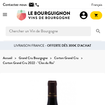
Contactez-nous :
mail
|
Français
phone
account_circle
shopping_cart
search
LIVRAISON FRANCE -
OFFERTE DÈS 300€ D’ACHAT
Accueil
Grand Cru Bourgogne
Corton Grand Cru
Corton Grand Cru 2022 - "Clos du Roi"