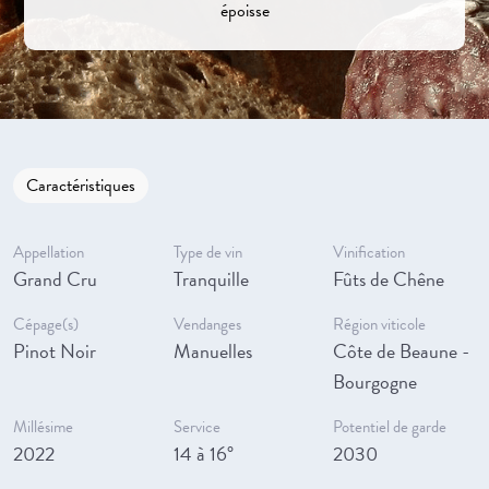
époisse
Caractéristiques
Appellation
Type de vin
Vinification
Grand Cru
Tranquille
Fûts de Chêne
Cépage(s)
Vendanges
Région viticole
Pinot Noir
Manuelles
Côte de Beaune -
Bourgogne
Millésime
Service
Potentiel de garde
2022
14 à 16°
2030