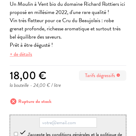
Un Moulin à Vent bio du domaine Richard Rottiers ici
proposé en millésime 2022, d'une rare qualité !
Vin très flatteur pour ce Cru du Beaujolais : robe
grenat profonde, richesse aromatique et surtout très
bel équilibre des saveurs.
Prêt à être dégusté !
+ de détails
18,00 €
Tarifs dégressifs
info
la bouteille
- 24,00 € / litre
cancel
Rupture de stock

J'accepte les conditions générales et la politique de