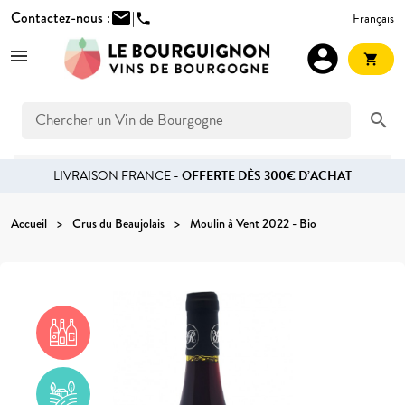
Contactez-nous :
mail
|
Français
phone
account_circle
shopping_cart
search
LIVRAISON FRANCE -
OFFERTE DÈS 300€ D’ACHAT
Accueil
Crus du Beaujolais
Moulin à Vent 2022 - Bio