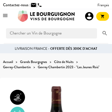
Contactez-nous :
mail
|
Français
phone
account_circle
shopping_cart
search
LIVRAISON FRANCE -
OFFERTE DÈS 300€ D’ACHAT
Accueil
Grands Bourgognes
Côte de Nuits
Gevrey-Chambertin
Gevrey Chambertin 2023 - "Les Jeunes Rois"