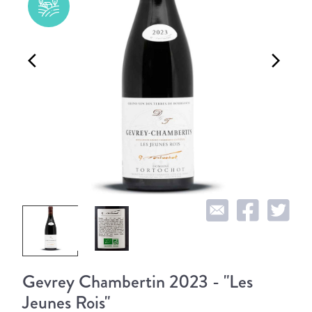
arrow_back_ios
arrow_forward_ios
Gevrey Chambertin 2023 - "Les
Jeunes Rois"