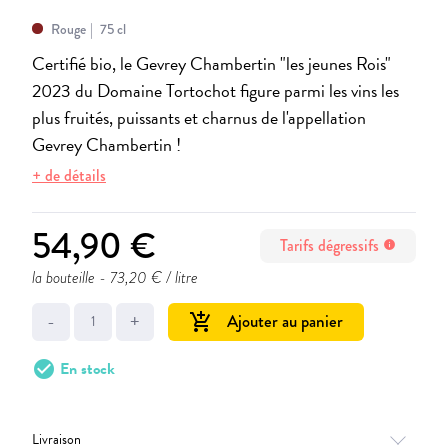
Rouge
75 cl
Certifié bio, le Gevrey Chambertin "les jeunes Rois"
2023 du Domaine Tortochot figure parmi les vins les
plus fruités, puissants et charnus de l'appellation
Gevrey Chambertin !
+ de détails
54,90 €
Tarifs dégressifs
info
la bouteille
- 73,20 € / litre
-
+
Ajouter au panier
add_shopping_cart
check_circle
En stock
Livraison