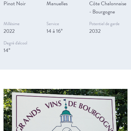
Pinot Noir
Manuelles
Côte Chalonnaise
- Bourgogne
Millésime
Service
Potentiel de garde
2022
14 à 16°
2032
Degré d'alcool
14°