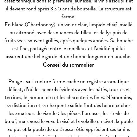
assez tannique dans sa première jeunesse, le vin s’assouplit et
il devient rond après 3 à 5 ans de bouteille. La structure est
ferme.
En blanc (Chardonnay), un vin or clair, limpide et vif, miellé
ou citronné, avec des nuances de tilleul et de lys puis de
fruits secs, souvent grillés, après quelques années. Sa bouche
est fine, partagée entre le moelleux et l’acidité qui lui
assurent une belle garde et une bonne longueur en bouche.
Conseil du sommelier
Rouge : sa structure ferme cache un registre aromatique
délicat, d’où les accords évidents avec les pâtés, tourtes et
terrines, le jambon cru et les charcuteries fines. Néanmoins,
sa distinction et sa charpente solide font des heureux chez
les amateurs de viande : les pièces fibreuses, les steaks de
bœuf, mais aussi le veau braisé et la volaille en civet, la poule
au pot et la poularde de Bresse rôtie apprécient ses tanins
denses. Il apprécie également les fromages à pâte douce :