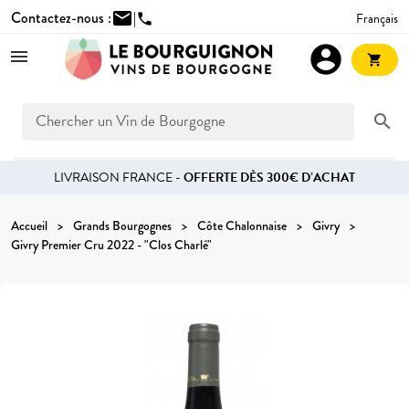
Contactez-nous :
mail
|
Français
phone
account_circle
shopping_cart
search
LIVRAISON FRANCE -
OFFERTE DÈS 300€ D’ACHAT
Accueil
Grands Bourgognes
Côte Chalonnaise
Givry
Givry Premier Cru 2022 - "Clos Charlé"