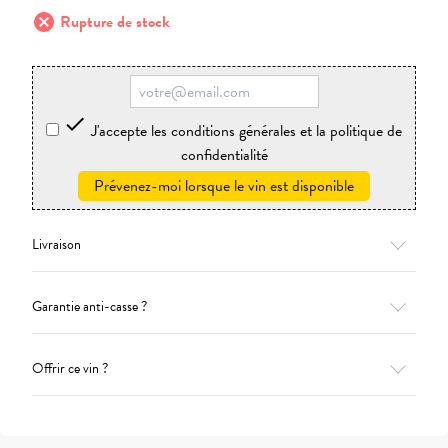
cancel
Rupture de stock

J'accepte les conditions générales et la politique de
confidentialité
Prévenez-moi lorsque le vin est disponible
Livraison
Garantie anti-casse ?
Offrir ce vin ?