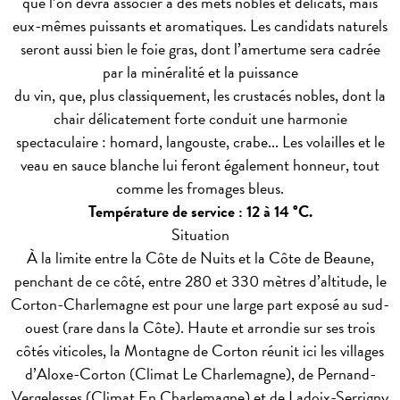
que l’on devra associer à des mets nobles et délicats, mais
eux-mêmes puissants et aromatiques. Les candidats naturels
seront aussi bien le foie gras, dont l’amertume sera cadrée
par la minéralité et la puissance
du vin, que, plus classiquement, les crustacés nobles, dont la
chair délicatement forte conduit une harmonie
spectaculaire : homard, langouste, crabe... Les volailles et le
veau en sauce blanche lui feront également honneur, tout
comme les fromages bleus.
Température de service : 12 à 14 °C.
Situation
À la limite entre la Côte de Nuits et la Côte de Beaune,
penchant de ce côté, entre 280 et 330 mètres d’altitude, le
Corton-Charlemagne est pour une large part exposé au sud-
ouest (rare dans la Côte). Haute et arrondie sur ses trois
côtés viticoles, la Montagne de Corton réunit ici les villages
d’Aloxe-Corton (Climat Le Charlemagne), de Pernand-
Vergelesses (Climat En Charlemagne) et de Ladoix-Serrigny