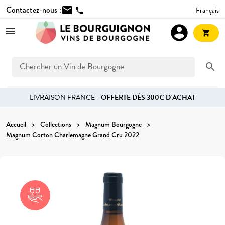
Contactez-nous :
mail
|
Français
phone
account_circle
shopping_cart
search
LIVRAISON FRANCE -
OFFERTE DÈS 300€ D’ACHAT
Accueil
Collections
Magnum Bourgogne
Magnum Corton Charlemagne Grand Cru 2022