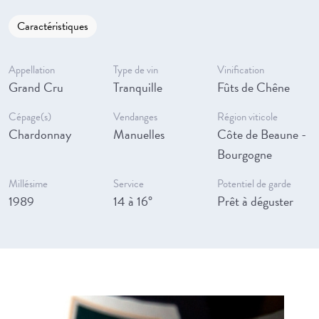
Caractéristiques
Appellation
Type de vin
Vinification
Grand Cru
Tranquille
Fûts de Chêne
Cépage(s)
Vendanges
Région viticole
Chardonnay
Manuelles
Côte de Beaune -
Bourgogne
Millésime
Service
Potentiel de garde
1989
14 à 16°
Prêt à déguster