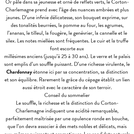
Or pâle dans sa jeunesse et orné de reflets verts, le Corton-
Charlemagne prend avec l’âge des nuances ambrées et plus
jaunes. D’une infinie délicatesse, son bouquet exprime, sur
des tonalités beurrées, la pomme au four, les agrumes,
l’ananas, le tilleul, la fougère, le genévrier, la cannelle et le
silex. Les notes miellées sont fréquentes. Le cuir et la truffe
font escorte aux
millésimes anciens (jusqu’à 25 à 30 ans). Le verre et le palais
sont emplis d’un souffle puissant. D’une richesse virulente, le
Chardonnay
étonne ici par sa concentration, sa distinction
et son équilibre. Rarement la grâce du cépage établit un lien
aussi étroit avec le caractère de son terroir.
Conseil du sommelier
Le souffle, la richesse et la distinction du Corton-
Charlemagne indiquent une acidité remarquable,
parfaitement maîtrisée par une opulence ronde en bouche,
que l’on devra associer à des mets nobles et délicats, mais
eux-mêmes puissants et aromatiques. Les candidats naturels