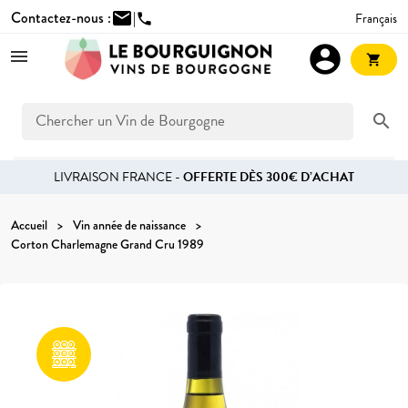
Contactez-nous :
mail
|
Français
phone
account_circle
shopping_cart
search
LIVRAISON FRANCE -
OFFERTE DÈS 300€ D’ACHAT
Accueil
Vin année de naissance
Corton Charlemagne Grand Cru 1989