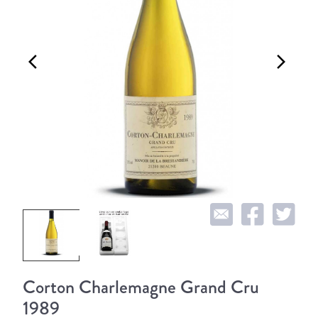
arrow_back_ios
arrow_forward_ios
Corton Charlemagne Grand Cru
1989