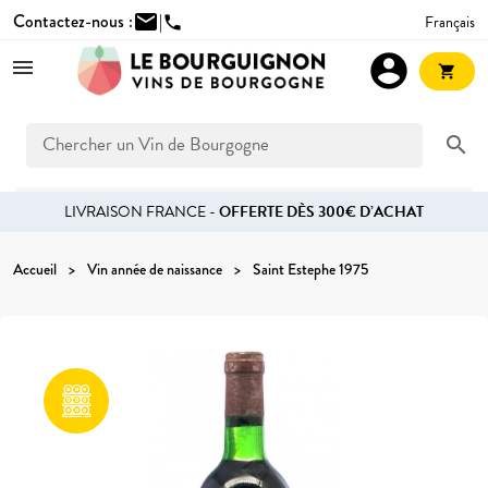
Contactez-nous :
mail
|
Français
phone
account_circle
shopping_cart
search
LIVRAISON FRANCE -
OFFERTE DÈS 300€ D’ACHAT
Accueil
Vin année de naissance
Saint Estephe 1975