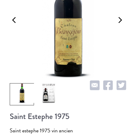
arrow_back_ios
arrow_forward_ios
Saint Estephe 1975
Saint estephe 1975 vin ancien