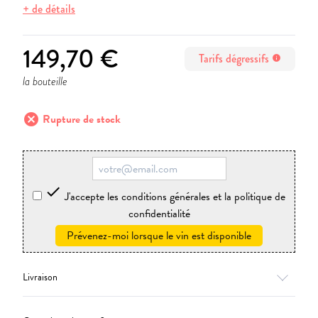
+ de détails
149,70 €
Tarifs dégressifs
info
la bouteille
cancel
Rupture de stock

J'accepte les conditions générales et la politique de
confidentialité
Prévenez-moi lorsque le vin est disponible
Livraison