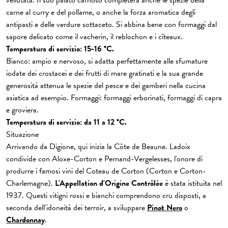
vellutata. Il suo palato carnoso completerà anche le spezie della
carne al curry e del pollame, o anche la forza aromatica degli
antipasti e delle verdure sottaceto. Si abbina bene con formaggi dal
sapore delicato come il vacherin, il reblochon e i cîteaux.
Temperatura di servizio: 15-16 °C.
Bianco: ampio e nervoso, si adatta perfettamente alle sfumature
iodate dei crostacei e dei frutti di mare gratinati e la sua grande
generosità attenua le spezie del pesce e dei gamberi nella cucina
asiatica ad esempio. Formaggi: formaggi erborinati, formaggi di capra
e groviera.
Temperatura di servizio: da 11 a 12 °C.
Situazione
Arrivando da Digione, qui inizia la Côte de Beaune. Ladoix
condivide con Aloxe-Corton e Pernand-Vergelesses, l'onore di
produrre i famosi vini del Coteau de Corton (Corton e Corton-
Charlemagne).
L'Appellation d'Origine Contrôlée
è stata istituita nel
1937. Questi vitigni rossi e bianchi comprendono cru disposti, a
seconda dell'idoneità dei terroir, a sviluppare
Pinot Nero
o
Chardonnay
.