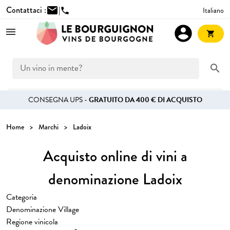
Contattaci :
mail
|
Italiano
phone
account_circle
shopping_cart
search
CONSEGNA UPS -
GRATUITO DA 400 € DI ACQUISTO
Home
Marchi
Ladoix
Acquisto online di vini a
denominazione Ladoix
Categoria
Denominazione Village
Regione vinicola