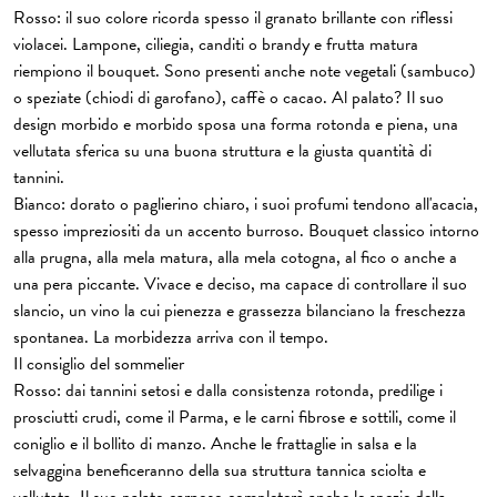
Rosso: il suo colore ricorda spesso il granato brillante con riflessi
violacei. Lampone, ciliegia, canditi o brandy e frutta matura
riempiono il bouquet. Sono presenti anche note vegetali (sambuco)
o speziate (chiodi di garofano), caffè o cacao. Al palato? Il suo
design morbido e morbido sposa una forma rotonda e piena, una
vellutata sferica su una buona struttura e la giusta quantità di
tannini.
Bianco: dorato o paglierino chiaro, i suoi profumi tendono all'acacia,
spesso impreziositi da un accento burroso. Bouquet classico intorno
alla prugna, alla mela matura, alla mela cotogna, al fico o anche a
una pera piccante. Vivace e deciso, ma capace di controllare il suo
slancio, un vino la cui pienezza e grassezza bilanciano la freschezza
spontanea. La morbidezza arriva con il tempo.
Il consiglio del sommelier
Rosso: dai tannini setosi e dalla consistenza rotonda, predilige i
prosciutti crudi, come il Parma, e le carni fibrose e sottili, come il
coniglio e il bollito di manzo. Anche le frattaglie in salsa e la
selvaggina beneficeranno della sua struttura tannica sciolta e