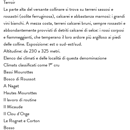
Terroir
La parte alta del versante collinare si trova su terreni sassosi e
rossastri (oolite ferruginosa), calcarei e abbastanza marnosi: i grandi
vini bianchi. A mezza costa, terreni calcarei bruni, sempre rossastri e
abbondantemente provvisti di detriti calcarei di selce: i rossi corposi
e fiammeggianti, che temperano il loro ardore più argilloso ai piedi
delle colline. Esposizione: est o sud-est/sud.
Altitudine: da 230 a 325 metri.
Elenco dei climati e delle località di questa denominazione
er
Climats classificati come 1
cru
Bassi Mourottes
Bosco di Roussot
A Naget
Hautes Mourottes
Il lavoro di routine
Il Micaude
Il Clou d'Orge
Le Rognet e Corton
Bosso