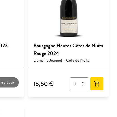
023 -
Bourgogne Hautes Côtes de Nuits
Rouge 2024
Domaine Joannet - Côte de Nuits
15,60 €
 le produit
add_shopping_cart