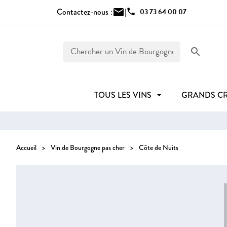
Contactez-nous :
mail
|
phone
03 73 64 00 07
search
TOUS LES VINS
GRANDS C
Accueil
Vin de Bourgogne pas cher
Côte de Nuits