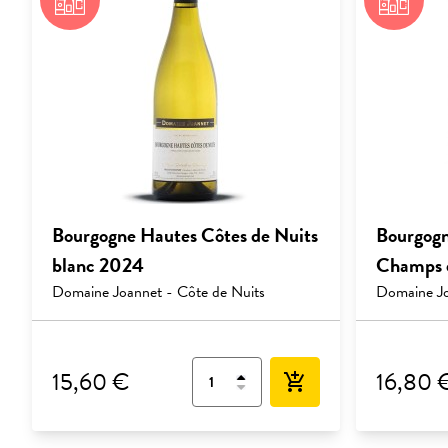
Bourgogne Hautes Côtes de Nuits
Bourgogn
blanc 2024
Champs d
Domaine Joannet - Côte de Nuits
Domaine Jo
15,60 €
16,80 
add_shopping_cart