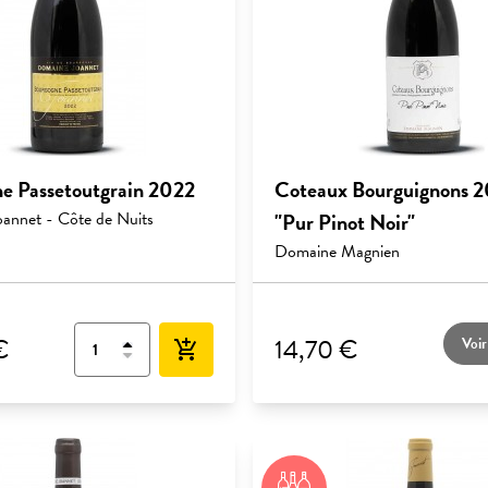
e Passetoutgrain 2022
Coteaux Bourguignons 2
annet - Côte de Nuits
"Pur Pinot Noir"
Domaine Magnien
€
14,70 €
Voir
add_shopping_cart