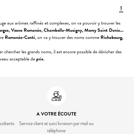
1
ouge aux arômes raffinés et complexes, on va pouvoir y trouver les
orges, Vosne Romanée, Chambolle-Musigny, Morey Saint Denis...
are
Romanée-Conti
, on va y trouver des noms comme
Richebourg,
er chercher les grands noms, il est encore possible de dénicher des
niveau acceptable de
prix
.
A VOTRE ÉCOUTE
coltants
Service client et suivi livraison par mail ou
téléphone