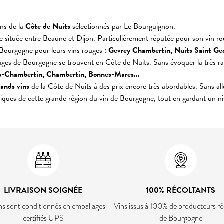
ins de la
Côte de Nuits
sélectionnés par Le Bourguignon.
ole située entre Beaune et Dijon. Particulièrement réputée pour son vin r
e Bourgogne pour leurs vins rouges :
Gevrey Chambertin, Nuits Saint Ge
ges de Bourgogne se trouvent en Côte de Nuits. Sans évoquer la très r
s-Chambertin, Chambertin, Bonnes-Mares...
rands vins
de la Côte de Nuits à des prix encore très abordables. Sans all
piques de cette grande région du vin de Bourgogne, tout en gardant un 
LIVRAISON SOIGNÉE
100% RÉCOLTANTS
ns sont conditionnés en emballages
Vins issus à 100% de producteurs ré
certifiés UPS
de Bourgogne