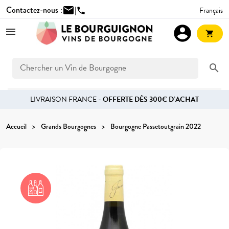
Contactez-nous :
mail
|
Français
phone
account_circle
shopping_cart
search
LIVRAISON FRANCE -
OFFERTE DÈS 300€ D’ACHAT
Accueil
Grands Bourgognes
Bourgogne Passetoutgrain 2022