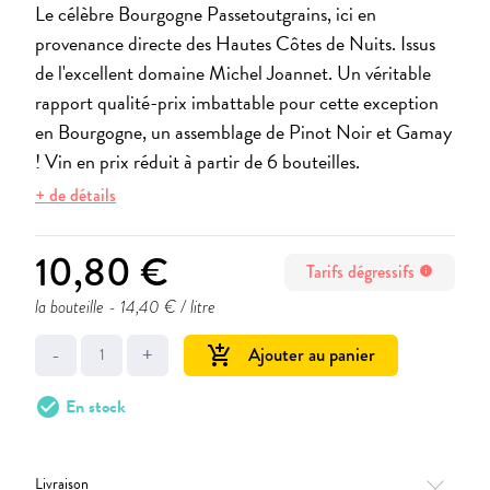
Le célèbre Bourgogne Passetoutgrains, ici en
provenance directe des Hautes Côtes de Nuits. Issus
de l'excellent domaine Michel Joannet. Un véritable
rapport qualité-prix imbattable pour cette exception
en Bourgogne, un assemblage de Pinot Noir et Gamay
! Vin en prix réduit à partir de 6 bouteilles.
+ de détails
10,80 €
Tarifs dégressifs
info
la bouteille
- 14,40 € / litre
-
+
Ajouter au panier
add_shopping_cart
check_circle
En stock
Livraison