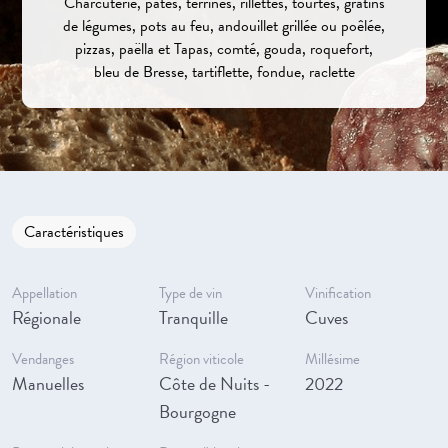
Charcuterie, pâtés, terrines, rillettes, tourtes, gratins
de légumes, pots au feu, andouillet grillée ou poêlée,
pizzas, paëlla et Tapas, comté, gouda, roquefort,
bleu de Bresse, tartiflette, fondue, raclette
Caractéristiques
Appellation
Type de vin
Vinification
Régionale
Tranquille
Cuves
Vendanges
Région viticole
Millésime
Manuelles
Côte de Nuits -
2022
Bourgogne