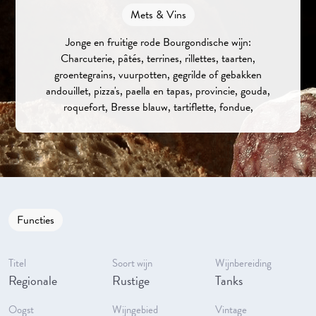
Mets & Vins
Jonge en fruitige rode Bourgondische wijn:
Charcuterie, pâtés, terrines, rillettes, taarten,
groentegrains, vuurpotten, gegrilde of gebakken
andouillet, pizza's, paella en tapas, provincie, gouda,
roquefort, Bresse blauw, tartiflette, fondue,
Functies
Titel
Soort wijn
Wijnbereiding
Regionale
Rustige
Tanks
Oogst
Wijngebied
Vintage