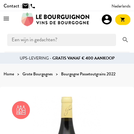
Contact :
mail
|
Nederlands
phone
account_circle
shopping_cart
search
UPS-LEVERING -
GRATIS VANAF € 400 AANKOOP
Home
Grote Bourgognes
Bourgogne Passetoutgrains 2022