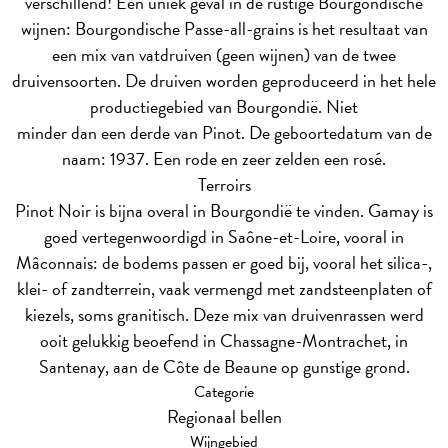
verschillend! Een uniek geval in de rustige Bourgondische
wijnen: Bourgondische Passe-all-grains is het resultaat van
een mix van vatdruiven (geen wijnen) van de twee
druivensoorten. De druiven worden geproduceerd in het hele
productiegebied van Bourgondië. Niet
minder dan een derde van Pinot. De geboortedatum van de
naam: 1937. Een rode en zeer zelden een rosé.
Terroirs
Pinot Noir is bijna overal in Bourgondië te vinden. Gamay is
goed vertegenwoordigd in Saône-et-Loire, vooral in
Mâconnais: de bodems passen er goed bij, vooral het silica-,
klei- of zandterrein, vaak vermengd met zandsteenplaten of
kiezels, soms granitisch. Deze mix van druivenrassen werd
ooit gelukkig beoefend in Chassagne-Montrachet, in
Santenay, aan de Côte de Beaune op gunstige grond.
Categorie
Regionaal bellen
Wijngebied