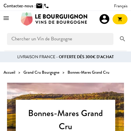
Contactez-nous :
mail
|
Français
phone
account_circle
shopping_cart
search
LIVRAISON FRANCE -
OFFERTE DÈS 300€ D’ACHAT
Accueil
Grand Cru Bourgogne
Bonnes-Mares Grand Cru
Bonnes-Mares Grand
Cru