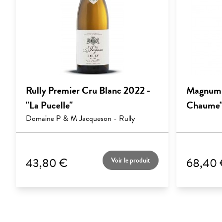
Rully Premier Cru Blanc 2022 -
Magnum R
"La Pucelle"
Chaume
Domaine P & M Jacqueson - Rully
43,80 €
68,40
Voir le produit