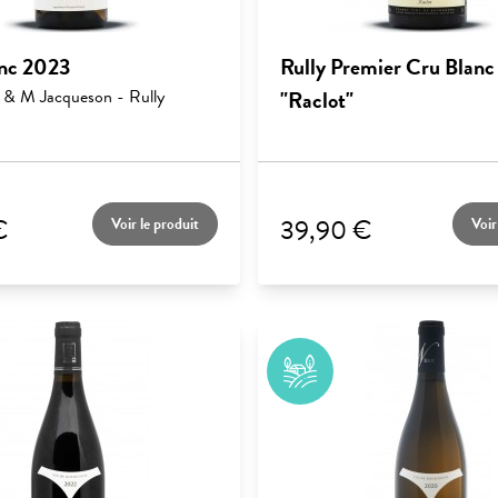
anc 2023
Rully Premier Cru Blanc
& M Jacqueson - Rully
"Raclot"
€
39,90 €
Voir le produit
Voir