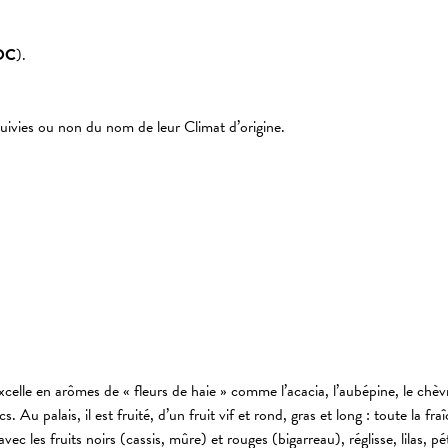
OC
).
ies ou non du nom de leur Climat d’origine.
excelle en arômes de « fleurs de haie » comme l’acacia, l’aubépine, le chèvre
cs. Au palais, il est fruité, d’un fruit vif et rond, gras et long : toute la fr
 les fruits noirs (cassis, mûre) et rouges (bigarreau), réglisse, lilas, pét