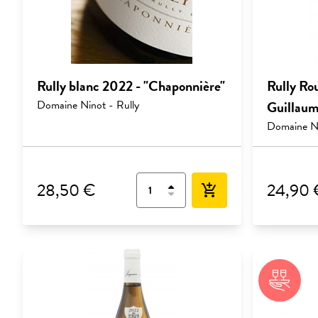
Rully blanc 2022 - "Chaponnière"
Rully Ro
Domaine Ninot - Rully
Guillaum
Domaine Ni
28,50 €
24,90 
add_shopping_cart