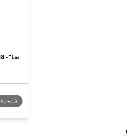
8 - "Les
 le produit
1