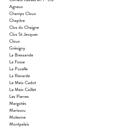
Agneux
Champs Cloux
Chapitre
Clos du Chaigne
Clos St Jacques
Cloux
Grésigny
La Bressande
La Fosse
La Pucelle
La Renarde
Le Meix Cadot
Le Meix Caillet
Les Pierres
Margotés
Marissou
Molesme
Montpalais