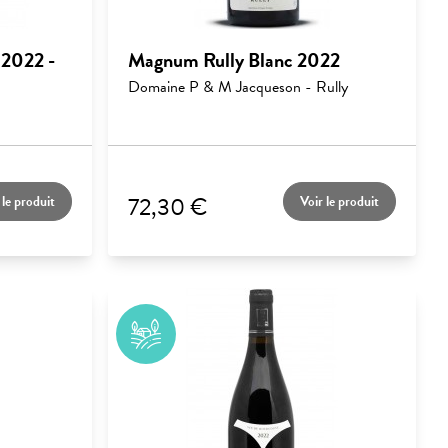
 2022 -
Magnum Rully Blanc 2022
Domaine P & M Jacqueson - Rully
72,30 €
 le produit
Voir le produit