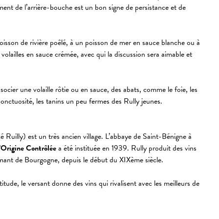
ement de l’arrière-bouche est un bon signe de persistance et de
 poisson de rivière poêlé, à un poisson de mer en sauce blanche ou à
 volailles en sauce crémée, avec qui la discussion sera aimable et
socier une volaille rôtie ou en sauce, des abats, comme le foie, les
r onctuosité, les tanins un peu fermes des Rully jeunes.
é Ruilly) est un très ancien village. L’abbaye de Saint-Bénigne à
’Origine Contrôlée
a été instituée en 1939. Rully produit des vins
Crémant de Bourgogne, depuis le début du XIXème siècle.
itude, le versant donne des vins qui rivalisent avec les meilleurs de