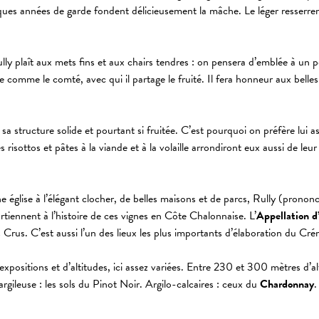
 Quelques années de garde fondent délicieusement la mâche. Le léger resserr
ully plaît aux mets fins et aux chairs tendres : on pensera d’emblée à un
 comme le comté, avec qui il partage le fruité. Il fera honneur aux belles
a structure solide et pourtant si fruitée. C’est pourquoi on préfère lui as
 risottos et pâtes à la viande et à la volaille arrondiront eux aussi de leu
 église à l’élégant clocher, de belles maisons et de parcs, Rully (prononc
iennent à l’histoire de ces vignes en Côte Chalonnaise. L’
Appellation d
s Crus. C’est aussi l’un des lieux les plus importants d’élaboration du 
expositions et d’altitudes, ici assez variées. Entre 230 et 300 mètres d’alt
gileuse : les sols du Pinot Noir. Argilo-calcaires : ceux du
Chardonnay
.