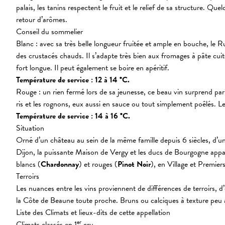
palais, les tanins respectent le fruit et le relief de sa structure.
retour d’arômes.
Conseil du sommelier
Blanc : avec sa très belle longueur fruitée et ample en bouche, le R
des crustacés chauds. Il s’adapte très bien aux fromages à pâte cuite
fort longue. Il peut également se boire en apéritif.
Température de service : 12 à 14 °C.
Rouge : un rien fermé lors de sa jeunesse, ce beau vin surprend par s
ris et les rognons, eux aussi en sauce ou tout simplement poêlés. Les
Température de service : 14 à 16 °C.
Situation
Orné d’un château au sein de la même famille depuis 6 siècles, d’une
Dijon, la puissante Maison de Vergy et les ducs de Bourgogne appart
blancs (
Chardonnay
) et rouges (
Pinot Noir
), en Village et Premier
Terroirs
Les nuances entre les vins proviennent de différences de terroirs, d’
la Côte de Beaune toute proche. Bruns ou calciques à texture peu ar
Liste des Climats et lieux-dits de cette appellation
er
Climats classés en 1
cru