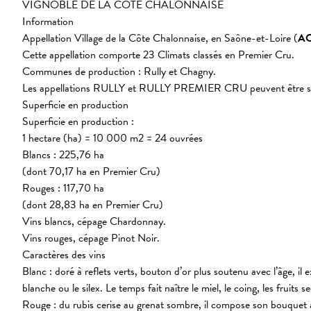
VIGNOBLE DE LA CÔTE CHALONNAISE
Information
Appellation Village de la Côte Chalonnaise, en Saône-et-Loire (
A
Cette appellation comporte 23 Climats classés en Premier Cru.
Communes de production : Rully et Chagny.
Les appellations RULLY et RULLY PREMIER CRU peuvent être suiv
Superficie en production
Superficie en production :
1 hectare (ha) = 10 000 m2 = 24 ouvrées
Blancs : 225,76 ha
(dont 70,17 ha en Premier Cru)
Rouges : 117,70 ha
(dont 28,83 ha en Premier Cru)
Vins blancs, cépage Chardonnay.
Vins rouges, cépage Pinot Noir.
Caractères des vins
Blanc : doré à reflets verts, bouton d’or plus soutenu avec l’âge, il 
blanche ou le silex. Le temps fait naître le miel, le coing, les fruits se
Rouge : du rubis cerise au grenat sombre, il compose son bouquet avec