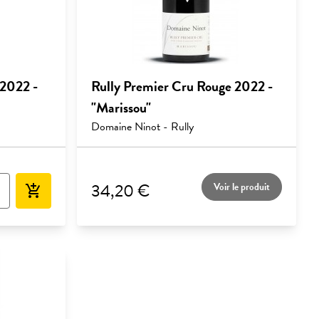
 2022 -
Rully Premier Cru Rouge 2022 -
"Marissou"
Domaine Ninot - Rully
34,20 €
Voir le produit
add_shopping_cart