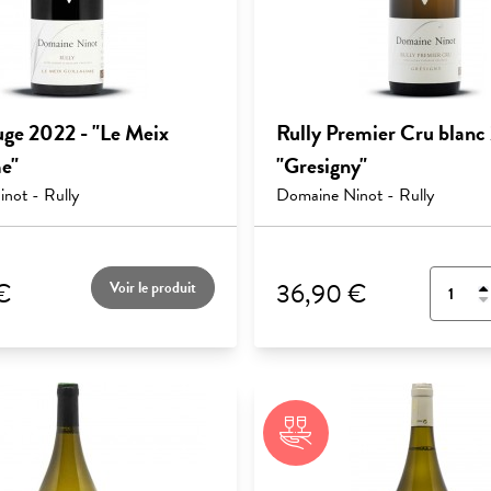
uge 2022 - "Le Meix
Rully Premier Cru blanc
e"
"Gresigny"
not - Rully
Domaine Ninot - Rully
€
36,90 €
Voir le produit