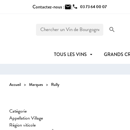
Contactez-nous :
mail
|
phone
03 73 64 00 07
search
TOUS LES VINS
GRANDS C
Accueil
Marques
Rully
Catégorie
Appellation Village
Région viticole