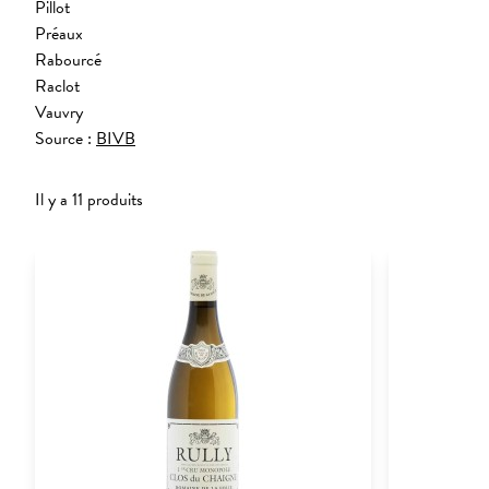
Pillot
Préaux
Rabourcé
Raclot
Vauvry
Source :
BIVB
Il y a 11 produits