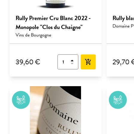
Rully Premier Cru Blanc 2022 -
Rully bl
Monopole "Clos du Chaigne"
Domaine P 
Vins de Bourgogne
39,60 €
29,70 
add_shopping_cart