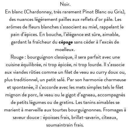
Noir.
En blanc (Chardonnay, très rarement Pinot Blanc ou Gris),
des nuances légèrement pailles aux reflets d’or pâle. Les
arômes de fleurs blanches s’associent au miel, rappelant le
pain d’épices. En bouche, l’élégance est sûre, aimable,
gardant la fraîcheur du
cépage
sans céder à l’excès de
moelleux.
Rouge : bourguignon classique, il sera parfait avec une
cuisine équilibrée, ni trop épicée, ni trop lourde. Il s’associe
aux viandes rôties comme un filet de veau au curry doux ou,
plus traditionnel, un petit salé. Par son harmonie charmeuse
et spontanée, il s’accorde avec les mets simples tels le filet
mignon de porc, le veau ou le gigot d’agneau, accompagnés
de petits légumes ou de gratins. Les tanins aimables se
marient à merveille aux tourtes bourguignonnes. Fromages à
saveur douce : époisses frais, brillat-savarin, cîteaux,
soumaintrain frais.