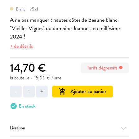
Blanc
75 cl
A ne pas manquer : hautes côtes de Beaune blanc
"Vieilles Vignes" du domaine Joannet, en millésime
2024 !
+ de détails
14,70 €
Tarifs dégressifs
info
la bouteille
- 18,00 € / litre
-
+
Ajouter au panier
add_shopping_cart
check_circle
En stock
Livraison