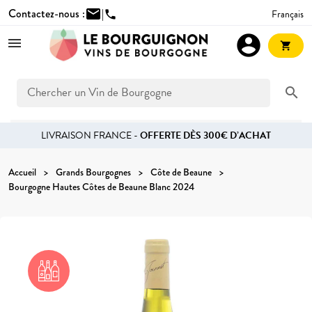
Contactez-nous :
mail
|
Français
phone
account_circle
shopping_cart
search
LIVRAISON FRANCE -
OFFERTE DÈS 300€ D’ACHAT
Accueil
Grands Bourgognes
Côte de Beaune
Bourgogne Hautes Côtes de Beaune Blanc 2024