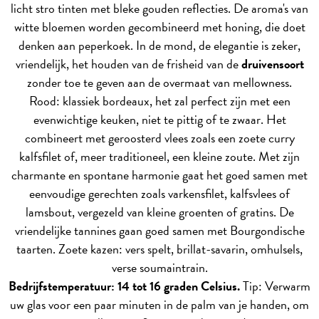
licht stro tinten met bleke gouden reflecties. De aroma's van
witte bloemen worden gecombineerd met honing, die doet
denken aan peperkoek. In de mond, de elegantie is zeker,
vriendelijk, het houden van de frisheid van de
druivensoort
zonder toe te geven aan de overmaat van mellowness.
Rood: klassiek bordeaux, het zal perfect zijn met een
evenwichtige keuken, niet te pittig of te zwaar. Het
combineert met geroosterd vlees zoals een zoete curry
kalfsfilet of, meer traditioneel, een kleine zoute. Met zijn
charmante en spontane harmonie gaat het goed samen met
eenvoudige gerechten zoals varkensfilet, kalfsvlees of
lamsbout, vergezeld van kleine groenten of gratins. De
vriendelijke tannines gaan goed samen met Bourgondische
taarten. Zoete kazen: vers spelt, brillat-savarin, omhulsels,
verse soumaintrain.
Bedrijfstemperatuur: 14 tot 16 graden Celsius.
Tip: Verwarm
uw glas voor een paar minuten in de palm van je handen, om