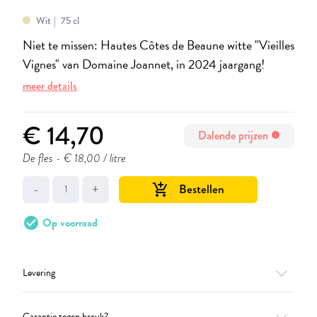
Wit
75 cl
Niet te missen: Hautes Côtes de Beaune witte "Vieilles
Vignes" van Domaine Joannet, in 2024 jaargang!
meer details
€ 14,70
Dalende prijzen
info
De fles
- € 18,00 / litre
-
+
Bestellen
add_shopping_cart
check_circle
Op voorraad
Levering
Garantie tegen breuk?