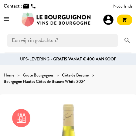
Contact :
mail
|
Nederlands
phone
account_circle
shopping_cart
search
UPS-LEVERING -
GRATIS VANAF € 400 AANKOOP
Home
Grote Bourgognes
Côte de Beaune
Bourgogne Hautes Côtes de Beaune White 2024