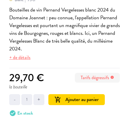
Bouteilles de vin Pernand Vergelesses blanc 2024 du
Domaine Joannet : peu connue, l'appellation Pernand
Vergelesses est pourtant un magnifique vivier de grands
vins de Bourgognes, rouges et blancs. Ici, un Pernand
Vergelesses Blanc de très belle qualité, du millésime
2024.
+ de détails
29,70 €
Tarifs dégressifs
info
la bouteille
-
+
Ajouter au panier
add_shopping_cart
check_circle
En stock