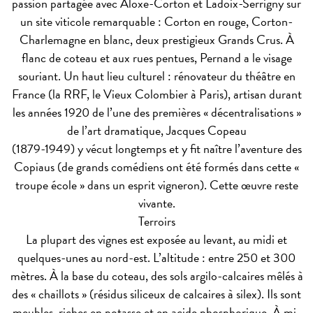
passion partagée avec Aloxe-Corton et Ladoix-Serrigny sur
un site viticole remarquable : Corton en rouge, Corton-
Charlemagne en blanc, deux prestigieux Grands Crus. À
flanc de coteau et aux rues pentues, Pernand a le visage
souriant. Un haut lieu culturel : rénovateur du théâtre en
France (la RRF, le Vieux Colombier à Paris), artisan durant
les années 1920 de l’une des premières « décentralisations »
de l’art dramatique, Jacques Copeau
(1879-1949) y vécut longtemps et y fit naître l’aventure des
Copiaus (de grands comédiens ont été formés dans cette «
troupe école » dans un esprit vigneron). Cette œuvre reste
vivante.
Terroirs
La plupart des vignes est exposée au levant, au midi et
quelques-unes au nord-est. L’altitude : entre 250 et 300
mètres. À la base du coteau, des sols argilo-calcaires mêlés à
des « chaillots » (résidus siliceux de calcaires à silex). Ils sont
meubles, riches en potasse et en acide phosphorique. À mi-