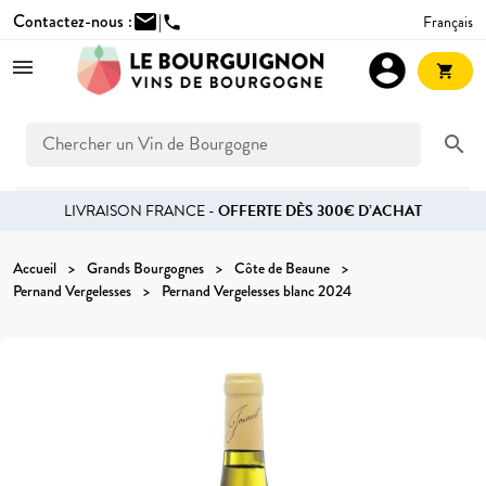
Contactez-nous :
mail
|
Français
phone
account_circle
shopping_cart
search
LIVRAISON FRANCE -
OFFERTE DÈS 300€ D’ACHAT
Accueil
Grands Bourgognes
Côte de Beaune
Pernand Vergelesses
Pernand Vergelesses blanc 2024