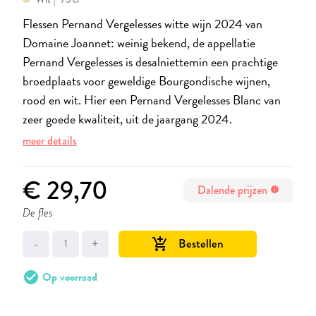
Flessen Pernand Vergelesses witte wijn 2024 van
Domaine Joannet: weinig bekend, de appellatie
Pernand Vergelesses is desalniettemin een prachtige
broedplaats voor geweldige Bourgondische wijnen,
rood en wit. Hier een Pernand Vergelesses Blanc van
zeer goede kwaliteit, uit de jaargang 2024.
meer details
€ 29,70
Dalende prijzen
info
De fles
-
+
Bestellen
add_shopping_cart
check_circle
Op voorraad