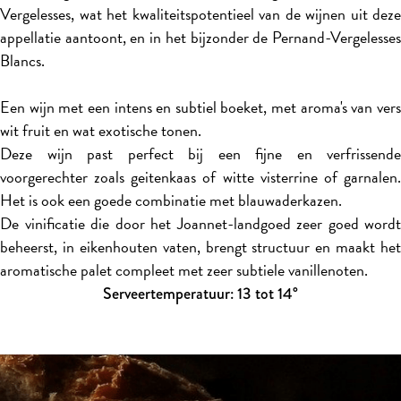
Vergelesses, wat het kwaliteitspotentieel van de wijnen uit deze
appellatie aantoont, en in het bijzonder de Pernand-Vergelesses
Blancs.
Een wijn met een intens en subtiel boeket, met aroma's van vers
wit fruit en wat exotische tonen.
Deze wijn past perfect bij een fijne en verfrissende
voorgerechter zoals geitenkaas of witte visterrine of garnalen.
Het is ook een goede combinatie met blauwaderkazen.
De vinificatie die door het Joannet-landgoed zeer goed wordt
beheerst, in eikenhouten vaten, brengt structuur en maakt het
aromatische palet compleet met zeer subtiele vanillenoten.
Serveertemperatuur: 13 tot 14°