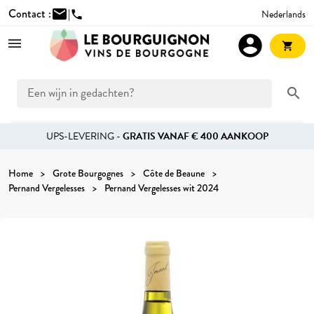
Contact :
mail
|
Nederlands
phone
account_circle
shopping_cart
search
UPS-LEVERING -
GRATIS VANAF € 400 AANKOOP
Home
Grote Bourgognes
Côte de Beaune
Pernand Vergelesses
Pernand Vergelesses wit 2024