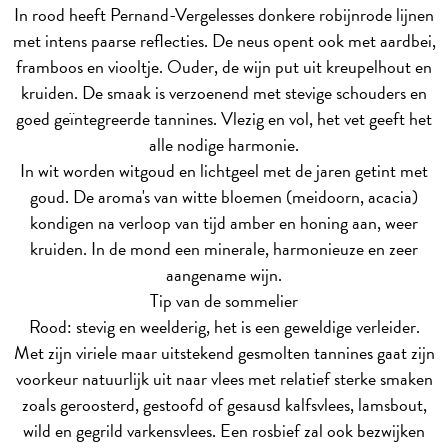
In rood heeft Pernand-Vergelesses donkere robijnrode lijnen
met intens paarse reflecties. De neus opent ook met aardbei,
framboos en viooltje. Ouder, de wijn put uit kreupelhout en
kruiden. De smaak is verzoenend met stevige schouders en
goed geïntegreerde tannines. Vlezig en vol, het vet geeft het
alle nodige harmonie.
In wit worden witgoud en lichtgeel met de jaren getint met
goud. De aroma's van witte bloemen (meidoorn, acacia)
kondigen na verloop van tijd amber en honing aan, weer
kruiden. In de mond een minerale, harmonieuze en zeer
aangename wijn.
Tip van de sommelier
Rood: stevig en weelderig, het is een geweldige verleider.
Met zijn viriele maar uitstekend gesmolten tannines gaat zijn
voorkeur natuurlijk uit naar vlees met relatief sterke smaken
zoals geroosterd, gestoofd of gesausd kalfsvlees, lamsbout,
wild en gegrild varkensvlees. Een rosbief zal ook bezwijken