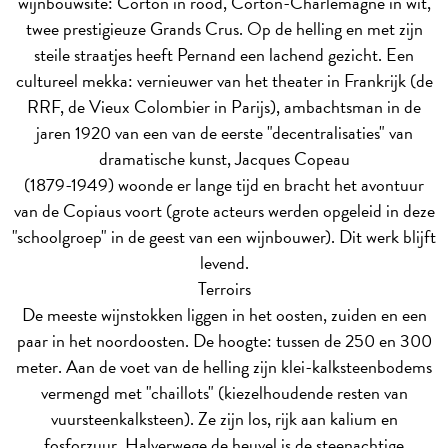
wijnbouwsite: Corton in rood, Corton-Charlemagne in wit,
twee prestigieuze Grands Crus. Op de helling en met zijn
steile straatjes heeft Pernand een lachend gezicht. Een
cultureel mekka: vernieuwer van het theater in Frankrijk (de
RRF, de Vieux Colombier in Parijs), ambachtsman in de
jaren 1920 van een van de eerste "decentralisaties" van
dramatische kunst, Jacques Copeau
(1879-1949) woonde er lange tijd en bracht het avontuur
van de Copiaus voort (grote acteurs werden opgeleid in deze
"schoolgroep" in de geest van een wijnbouwer). Dit werk blijft
levend.
Terroirs
De meeste wijnstokken liggen in het oosten, zuiden en een
paar in het noordoosten. De hoogte: tussen de 250 en 300
meter. Aan de voet van de helling zijn klei-kalksteenbodems
vermengd met "chaillots" (kiezelhoudende resten van
vuursteenkalksteen). Ze zijn los, rijk aan kalium en
fosforzuur. Halverwege de heuvel is de steenachtige