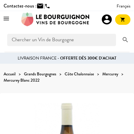
Contactez-nous :
mail
|
Français
phone
account_circle
shopping_cart
search
LIVRAISON FRANCE -
OFFERTE DÈS 300€ D’ACHAT
Accueil
Grands Bourgognes
Côte Chalonnaise
Mercurey
Mercurey Blanc 2022