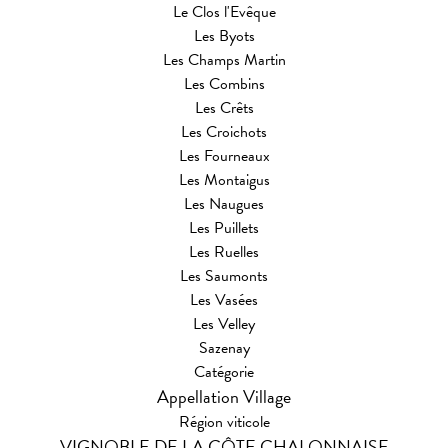
Le Clos l'Evêque
Les Byots
Les Champs Martin
Les Combins
Les Crêts
Les Croichots
Les Fourneaux
Les Montaigus
Les Naugues
Les Puillets
Les Ruelles
Les Saumonts
Les Vasées
Les Velley
Sazenay
Catégorie
Appellation Village
Région viticole
VIGNOBLE DE LA CÔTE CHALONNAISE