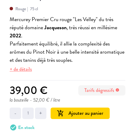
Rouge
75 cl
Mercurey Premier Cru rouge "Les Velley" du très
réputé domaine
Jacqueson
, très réussi en millésime
2022
.
Parfaitement équilibré, il allie la complexité des
arômes du Pinot Noir à une belle intensité aromatique
et des tanins déjà très souples.
+ de détails
39,00 €
Tarifs dégressifs
info
la bouteille
- 52,00 € / litre
-
+
Ajouter au panier
add_shopping_cart
check_circle
En stock