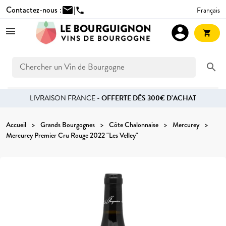
Contactez-nous :
mail
|
Français
phone
account_circle
shopping_cart
search
LIVRAISON FRANCE -
OFFERTE DÈS 300€ D’ACHAT
Accueil
Grands Bourgognes
Côte Chalonnaise
Mercurey
Mercurey Premier Cru Rouge 2022 "Les Velley"