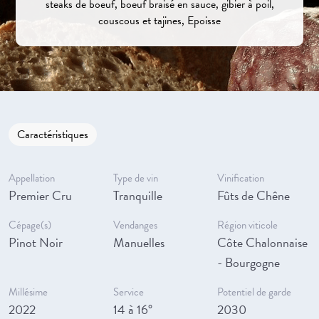
steaks de boeuf, boeuf braisé en sauce, gibier à poil,
couscous et tajines, Epoisse
Caractéristiques
Appellation
Type de vin
Vinification
Premier Cru
Tranquille
Fûts de Chêne
Cépage(s)
Vendanges
Région viticole
Pinot Noir
Manuelles
Côte Chalonnaise
- Bourgogne
Millésime
Service
Potentiel de garde
2022
14 à 16°
2030