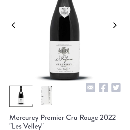
arrow_back_ios
arrow_forward_ios
Mercurey Premier Cru Rouge 2022
"Les Velley"