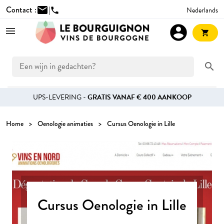
Contact :
mail
|
Nederlands
phone
account_circle
shopping_cart
search
UPS-LEVERING -
GRATIS VANAF € 400 AANKOOP
Home
Oenologie animaties
Cursus Oenologie in Lille
Cursus Oenologie in Lille