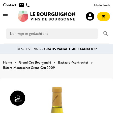
Contact :
mail
|
Nederlands
phone
account_circle
shopping_cart
search
UPS-LEVERING -
GRATIS VANAF € 400 AANKOOP
Home
Grand Cru Bourgondië
Bastaard-Montrachet
Bâtard Montrachet Grand Cru 2009