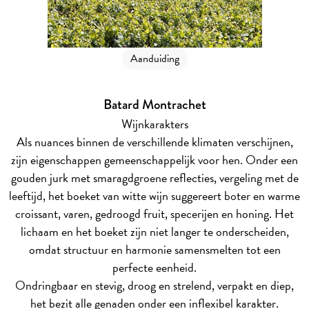
Aanduiding
Batard Montrachet
Wijnkarakters
Als nuances binnen de verschillende klimaten verschijnen,
zijn eigenschappen gemeenschappelijk voor hen. Onder een
gouden jurk met smaragdgroene reflecties, vergeling met de
leeftijd, het boeket van witte wijn suggereert boter en warme
croissant, varen, gedroogd fruit, specerijen en honing. Het
lichaam en het boeket zijn niet langer te onderscheiden,
omdat structuur en harmonie samensmelten tot een
perfecte eenheid.
Ondringbaar en stevig, droog en strelend, verpakt en diep,
het bezit alle genaden onder een inflexibel karakter.