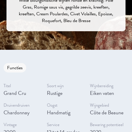
Witte Bourgondische wijnen ronde en krachtig: Foie
Gras, Romige saus vis, gegrilde zeevis, kreeften,
kreeften, Cream Poulardes, Civet Volailles, Epoisse,
Roquefort, Bleu de Bresse
Functies
Titel
Soort wijn
Wijnbereiding
Grand Cru
Rustige
Eiken vaten
Druivendruiven
Oogst
Wijngebied
Chardonnay
Handmatig
Côte de Beaune
Vintage
Service
Bewaring potentieel
2009
12 tot 14 graden
2029