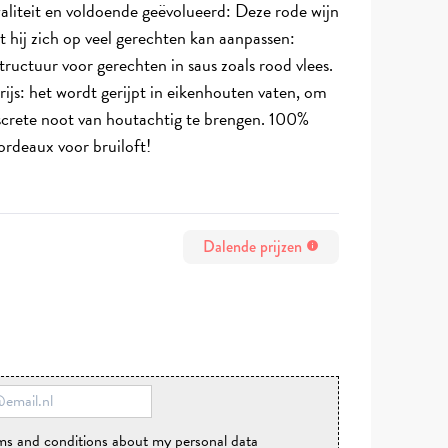
liteit en voldoende geëvolueerd: Deze rode wijn
at hij zich op veel gerechten kan aanpassen:
structuur voor gerechten in saus zoals rood vlees.
ijs: het wordt gerijpt in eikenhouten vaten, om
discrete noot van houtachtig te brengen. 100%
rdeaux voor bruiloft!
Dalende prijzen
info
rms and conditions about my personal data