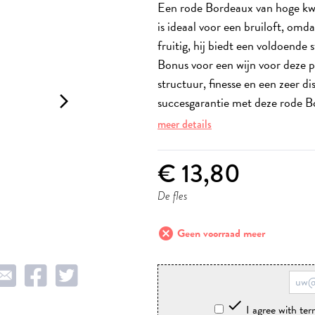
Een rode Bordeaux van hoge kwa
is ideaal voor een bruiloft, omd
fruitig, hij biedt een voldoende 
Bonus voor een wijn voor deze pr
structuur, finesse en een zeer 
arrow_forward_ios
succesgarantie met deze rode Bo
meer details
€ 13,80
De fles
cancel
Geen voorraad meer

I agree with te