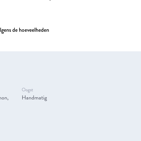
olgens de hoeveelheden
Oogst
non,
Handmatig