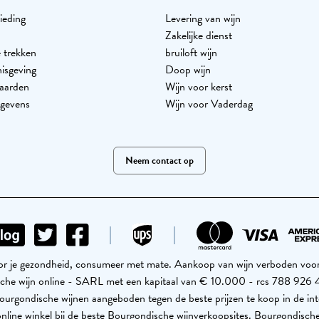
ieding
Levering van wijn
Zakelijke dienst
 trekken
bruiloft wijn
nisgeving
Doop wijn
aarden
Wijn voor kerst
egevens
Wijn voor Vaderdag
Neem contact op
voor je gezondheid, consumeer met mate. Aankoop van wijn verboden voor 
ische wijn online - SARL met een kapitaal van € 10.000 - rcs 788 9
urgondische wijnen aangeboden tegen de beste prijzen te koop in de int
nline winkel bij de beste Bourgondische wijnverkoopsites. Bourgondische