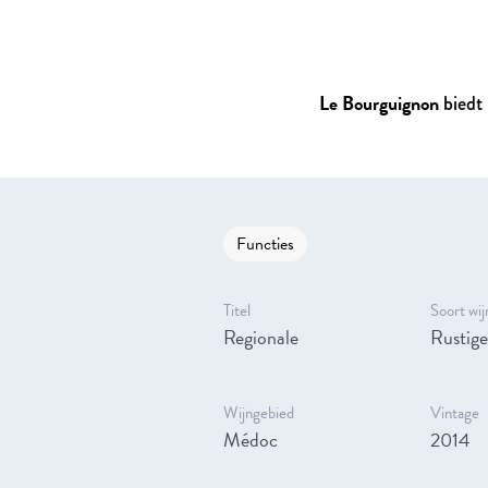
Le Bourguignon
biedt 
Functies
Titel
Soort wij
Regionale
Rustige
Wijngebied
Vintage
Médoc
2014