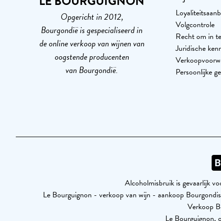
LE BOURGUIGNON
Loyaliteitsaanb
Opgericht in 2012,
Volgcontrole
Bourgondië is gespecialiseerd in
Recht om in te
de online verkoop van wijnen van
Juridische ken
oogstende producenten
Verkoopvoorw
van Bourgondië.
Persoonlijke g
Alcoholmisbruik is gevaarlijk 
Le Bourguignon - verkoop van wijn - aankoop Bourgond
Verkoop Bo
Le Bourguignon, o