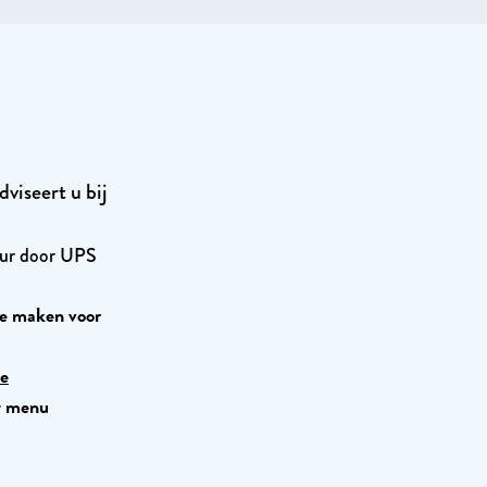
dviseert u bij
uur door UPS
e maken voor
ne
uw menu