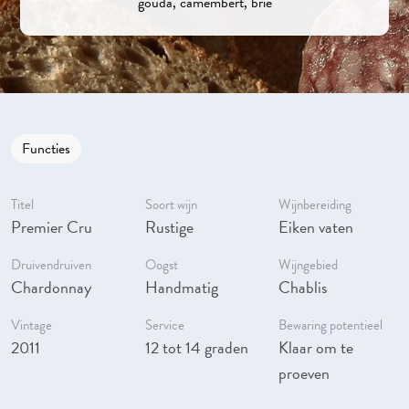
gouda, camembert, brie
Functies
Titel
Soort wijn
Wijnbereiding
Premier Cru
Rustige
Eiken vaten
Druivendruiven
Oogst
Wijngebied
Chardonnay
Handmatig
Chablis
Vintage
Service
Bewaring potentieel
2011
12 tot 14 graden
Klaar om te
proeven