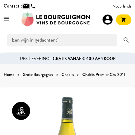
Contact :
mail
|
Nederlands
phone
account_circle
shopping_cart
search
UPS-LEVERING -
GRATIS VANAF € 400 AANKOOP
Home
Grote Bourgognes
Chablis
Chablis Premier Cru 2011