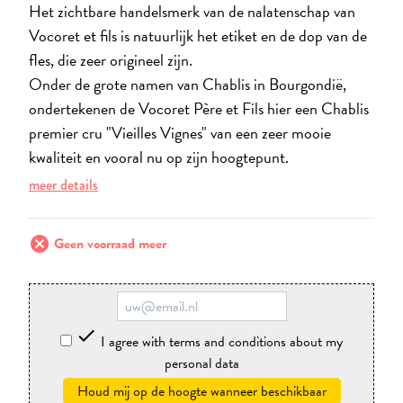
Het zichtbare handelsmerk van de nalatenschap van
Vocoret et fils is natuurlijk het etiket en de dop van de
fles, die zeer origineel zijn.
Onder de grote namen van Chablis in Bourgondië,
ondertekenen de Vocoret Père et Fils hier een Chablis
premier cru "Vieilles Vignes" van een zeer mooie
kwaliteit en vooral nu op zijn hoogtepunt.
meer details
cancel
Geen voorraad meer

I agree with terms and conditions about my
personal data
Houd mij op de hoogte wanneer beschikbaar