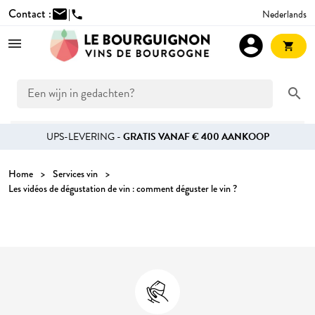
Contact :
mail
|
Nederlands
phone
account_circle
shopping_cart
search
UPS-LEVERING -
GRATIS VANAF € 400 AANKOOP
Home
Services vin
Les vidéos de dégustation de vin : comment déguster le vin ?