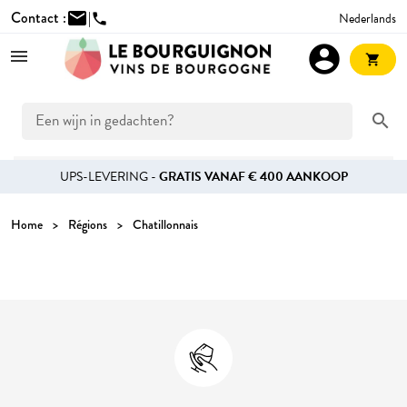
Contact :
mail
|
Nederlands
phone
account_circle
shopping_cart
search
UPS-LEVERING -
GRATIS VANAF € 400 AANKOOP
Home
Régions
Chatillonnais