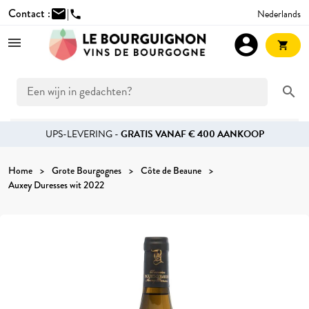
Contact :
mail
|
Nederlands
phone
account_circle
shopping_cart
search
UPS-LEVERING -
GRATIS VANAF € 400 AANKOOP
Home
Grote Bourgognes
Côte de Beaune
Auxey Duresses wit 2022