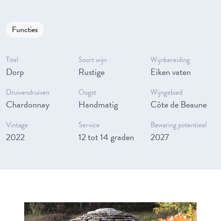
Functies
Titel
Soort wijn
Wijnbereiding
Dorp
Rustige
Eiken vaten
Druivendruiven
Oogst
Wijngebied
Chardonnay
Handmatig
Côte de Beaune
Vintage
Service
Bewaring potentieel
2022
12 tot 14 graden
2027