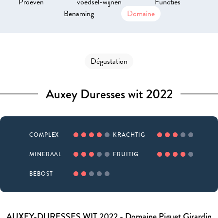
Proeven
voedsel-wijnen
Functies
Benaming
Domaine
Dégustation
Auxey Duresses wit 2022
COMPLEX
KRACHTIG
MINERAAL
FRUITIG
BEBOST
AUXEY-DURESSES WIT 2022 - Domaine Piguet Girardin