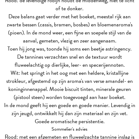
Rood: de levendige robijn houdt de middenweg, niet te licht
of te donker.
Deze balans gaat verder met het boeket, meestal rijk aan
zwarte bessen (cassis, bramen, bosbes) en bloemenaroma's
(pioen). In de mond weer, een fijne en soepele stijl van de
aanval, gemeten, vlezig en zeer aangenaam.
Toen hij jong was, toonde hij soms een beetje astringency.
De tannines verzachten snel en de textuur wordt
fluweelachtig op dierlijke, leer- en specerijennoten.
Wit: het springt in het oog met een heldere, kristallijne
strokleur, afgestemd op zijn aroma's van verse amandel- en
koninginnenappel. Mooie biscuit tinten, minerale geuren
(pistool steen) worden toegevoegd aan haar boeket.
In de mond geeft hij een goede en goede manier. Levendig in
zijn jeugd, ontwikkelt hij dan zijn materiaal en zijn vet.
Goede aromatische persistentie.
Sommelier's advies
Rood: met een afgemeten en fluweelzachte tannine inslag is