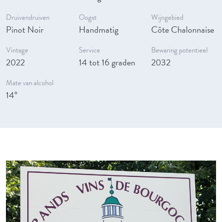
Druivendruiven
Oogst
Wijngebied
Pinot Noir
Handmatig
Côte Chalonnaise
Vintage
Service
Bewaring potentieel
2022
14 tot 16 graden
2032
Mate van alcohol
14°