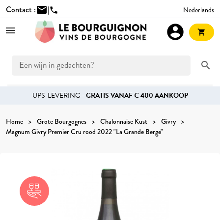
Contact :
mail
|
Nederlands
phone
account_circle
shopping_cart
search
UPS-LEVERING -
GRATIS VANAF € 400 AANKOOP
Home
Grote Bourgognes
Chalonnaise Kust
Givry
Magnum Givry Premier Cru rood 2022 "La Grande Berge"