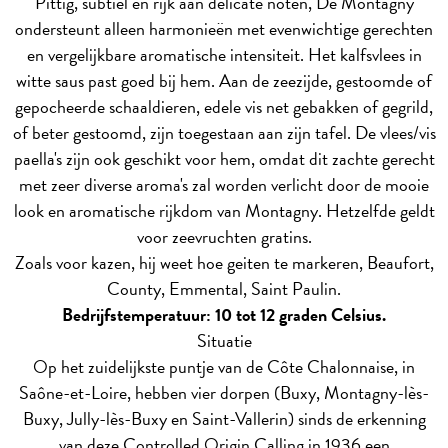
Pittig, subtiel en rijk aan delicate noten, De Montagny
ondersteunt alleen harmonieën met evenwichtige gerechten
en vergelijkbare aromatische intensiteit. Het kalfsvlees in
witte saus past goed bij hem. Aan de zeezijde, gestoomde of
gepocheerde schaaldieren, edele vis net gebakken of gegrild,
of beter gestoomd, zijn toegestaan aan zijn tafel. De vlees/vis
paella's zijn ook geschikt voor hem, omdat dit zachte gerecht
met zeer diverse aroma's zal worden verlicht door de mooie
look en aromatische rijkdom van Montagny. Hetzelfde geldt
voor zeevruchten gratins.
Zoals voor kazen, hij weet hoe geiten te markeren, Beaufort,
County, Emmental, Saint Paulin.
Bedrijfstemperatuur: 10 tot 12 graden Celsius.
Situatie
Op het zuidelijkste puntje van de Côte Chalonnaise, in
Saône-et-Loire, hebben vier dorpen (Buxy, Montagny-lès-
Buxy, Jully-lès-Buxy en Saint-Vallerin) sinds de erkenning
van deze Controlled Origin Calling in 1936 een