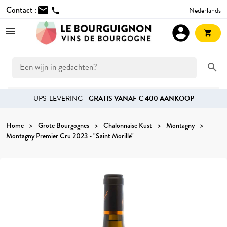
Contact :
mail
|
Nederlands
phone
account_circle
shopping_cart
search
UPS-LEVERING -
GRATIS VANAF € 400 AANKOOP
Home
Grote Bourgognes
Chalonnaise Kust
Montagny
Montagny Premier Cru 2023 - "Saint Morille"