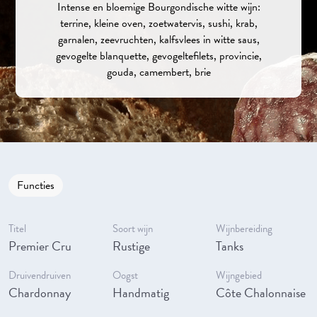
Intense en bloemige Bourgondische witte wijn:
terrine, kleine oven, zoetwatervis, sushi, krab,
garnalen, zeevruchten, kalfsvlees in witte saus,
gevogelte blanquette, gevogeltefilets, provincie,
gouda, camembert, brie
Functies
Titel
Soort wijn
Wijnbereiding
Premier Cru
Rustige
Tanks
Druivendruiven
Oogst
Wijngebied
Chardonnay
Handmatig
Côte Chalonnaise