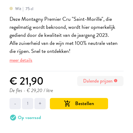
Wit
75 cl
Deze Montagny Premier Cru "Saint-Morille", die
regelmatig wordt bekroond, wordt hier opmerkelijk
gediend door de kwaliteit van de jaargang 2023.
Alle zuiverheid van de wijn met 100% neutrale vaten
die rijpen. Snel te ontdekken!
meer details
€ 21,90
Dalende prijzen
info
De fles
- € 29,20 / litre
-
+
Bestellen
add_shopping_cart
check_circle
Op voorraad