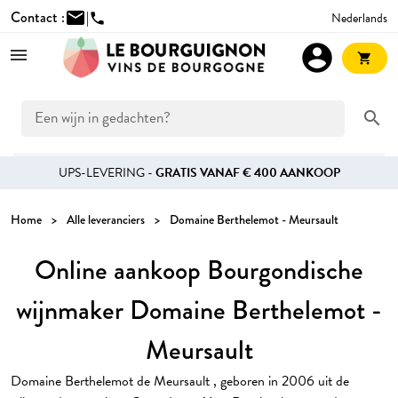
Contact :
mail
|
Nederlands
phone
account_circle
shopping_cart
search
UPS-LEVERING -
GRATIS VANAF € 400 AANKOOP
Home
Alle leveranciers
Domaine Berthelemot - Meursault
Online aankoop Bourgondische
wijnmaker Domaine Berthelemot -
Meursault
Domaine Berthelemot de Meursault , geboren in 2006 uit de