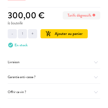
300,00 €
Tarifs dégressifs
info
la bouteille
-
+
Ajouter au panier
add_shopping_cart
check_circle
En stock
Livraison
Garantie anti-casse ?
Offrir ce vin ?