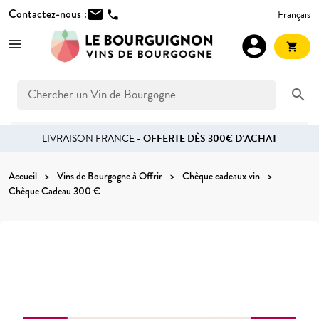
Contactez-nous :
mail
|
Français
phone
account_circle
shopping_cart
search
LIVRAISON FRANCE -
OFFERTE DÈS 300€ D’ACHAT
Accueil
Vins de Bourgogne à Offrir
Chèque cadeaux vin
Chèque Cadeau 300 €