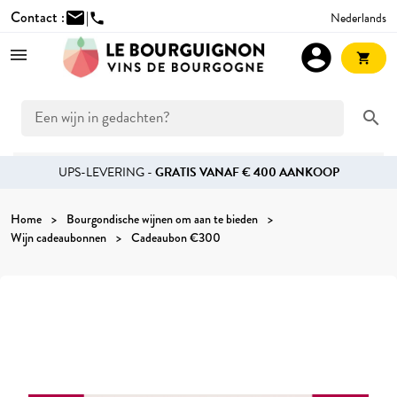
Contact :
mail
|
Nederlands
phone
account_circle
shopping_cart
search
UPS-LEVERING -
GRATIS VANAF € 400 AANKOOP
Home
Bourgondische wijnen om aan te bieden
Wijn cadeaubonnen
Cadeaubon €300