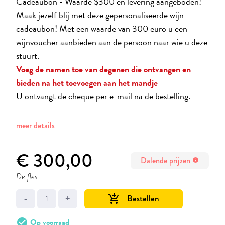
Cadeaubon - Waarde $300 en levering aangeboden!
Maak jezelf blij met deze gepersonaliseerde wijn
cadeaubon! Met een waarde van 300 euro u een
wijnvoucher aanbieden aan de persoon naar wie u deze
stuurt.
Voeg de namen toe van degenen die ontvangen en
bieden na het toevoegen aan het mandje
U ontvangt de cheque per e-mail na de bestelling.
meer details
€ 300,00
Dalende prijzen
info
De fles
-
+
Bestellen
add_shopping_cart
check_circle
Op voorraad