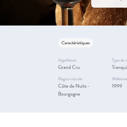
Caractéristiques
Appellation
Type de v
Grand Cru
Tranqui
Région viticole
Millésim
Côte de Nuits -
1999
Bourgogne