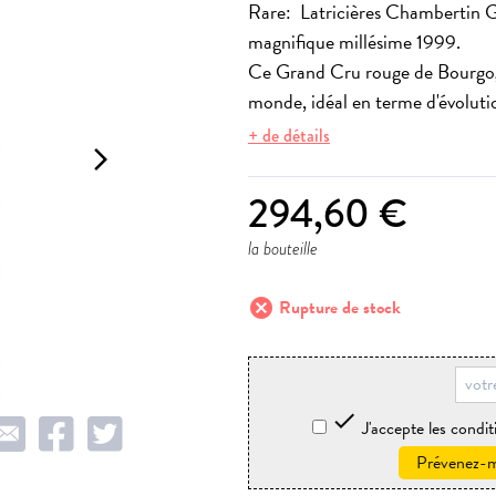
Rare: Latricières Chambertin 
magnifique millésime 1999.
Ce Grand Cru rouge de Bourgogne
monde, idéal en terme d'évoluti
+ de détails
arrow_forward_ios
294,60 €
la bouteille
cancel
Rupture de stock

J'accepte les condit
Prévenez-mo