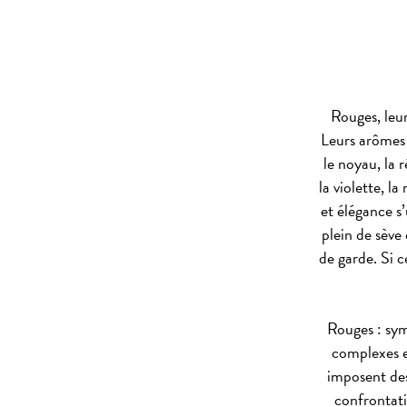
Rouges, leur
Leurs arômes s
le noyau, la 
la violette, l
et élégance s
plein de sève
de garde. Si 
Rouges : sym
complexes e
imposent de
confrontatio