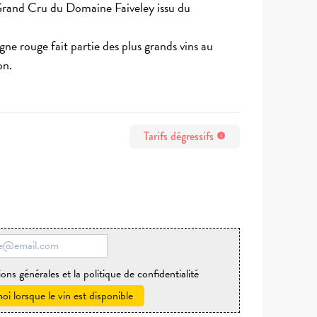
Grand Cru du Domaine Faiveley issu du
 rouge fait partie des plus grands vins au
on.
Tarifs dégressifs
info
ions générales et la politique de confidentialité
i lorsque le vin est disponible