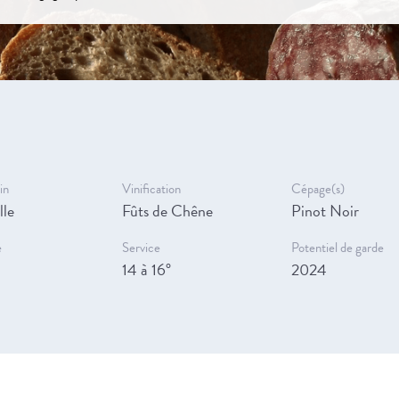
in
Vinification
Cépage(s)
lle
Fûts de Chêne
Pinot Noir
e
Service
Potentiel de garde
14 à 16°
2024