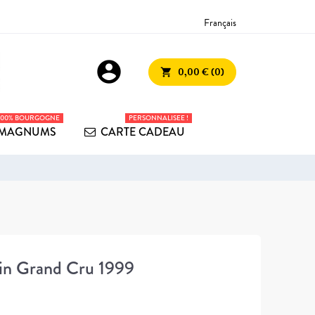
Français
account_circle
0,00 € (0)
shopping_cart
100% BOURGOGNE
PERSONNALISEE !
MAGNUMS
CARTE CADEAU
tin Grand Cru 1999