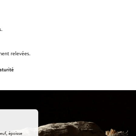
s.
ment relevées.
aturité
euf, époisse