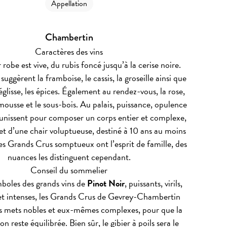
Appellation
Chambertin
Caractères des vins
 robe est vive, du rubis foncé jusqu’à la cerise noire.
uggèrent la framboise, le cassis, la groseille ainsi que
réglisse, les épices. Également au rendez-vous, la rose,
a mousse et le sous-bois. Au palais, puissance, opulence
’unissent pour composer un corps entier et complexe,
 et d’une chair voluptueuse, destiné à 10 ans au moins
ces Grands Crus somptueux ont l’esprit de famille, des
nuances les distinguent cependant.
Conseil du sommelier
boles des grands vins de
Pinot Noir
, puissants, virils,
t intenses, les Grands Crus de Gevrey-Chambertin
s mets nobles et eux-mêmes complexes, pour que la
n reste équilibrée. Bien sûr, le gibier à poils sera le