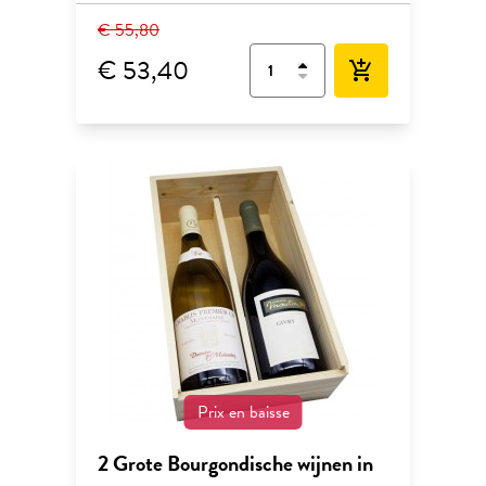
€ 55,80
€ 53,40
add_shopping_cart
Prix en baisse
2 Grote Bourgondische wijnen in