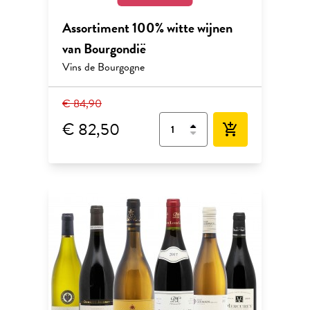
Assortiment 100% witte wijnen
van Bourgondië
Vins de Bourgogne
€ 84,90
€ 82,50
add_shopping_cart