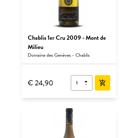
Chablis 1er Cru 2009 - Mont de
Milieu
Domaine des Genèves - Chablis
€ 24,90
add_shopping_cart