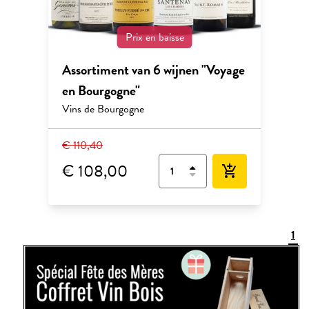
Prix en baisse
Assortiment van 6 wijnen "Voyage
en Bourgogne"
Vins de Bourgogne
€ 110,40
€ 108,00
add_shopping_cart
1