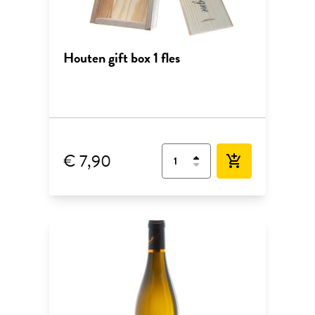
Houten gift box 1 fles
€ 7,90
add_shopping_cart