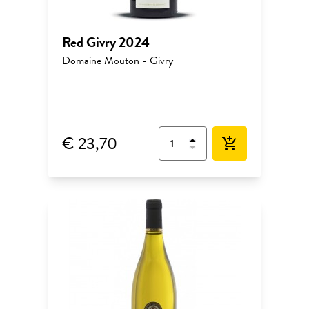
Red Givry 2024
Domaine Mouton - Givry
€ 23,70
add_shopping_cart