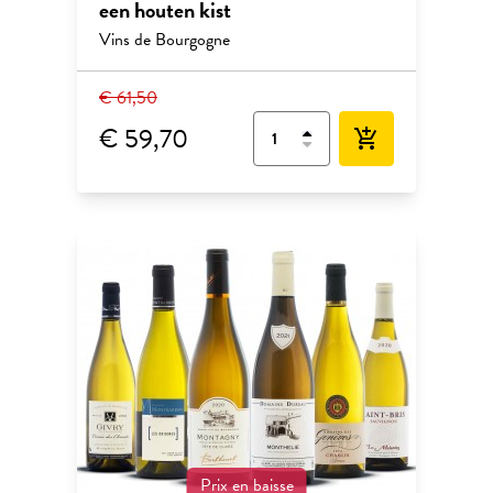
een houten kist
Vins de Bourgogne
€ 61,50
€ 59,70
add_shopping_cart
Prix en baisse