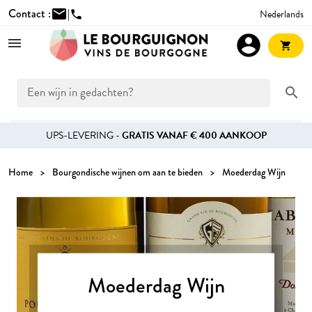
Contact :
mail
|
Nederlands
phone
account_circle
shopping_cart
search
UPS-LEVERING -
GRATIS VANAF € 400 AANKOOP
Home
Bourgondische wijnen om aan te bieden
Moederdag Wijn
Moederdag Wijn