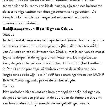
ook een mooi eerbetoon aan hem. Natuurlijk warme of koude
taarten vinden in Irancy een ideale partner, zijn tannines balanceren
de zeer romige textuur van deze gastronomische gerechten. De
kaasplank kan worden samengesteld uit camembert, cantal,
chaource, soumaintrain...
Bedrijfstemperatuur: 15 tot 18 graden Celsius.
Situatie
In de Grand Auxerrois en het departement Yonne staat Irancy op de
rechteroever van deze rivier ongeveer vijftien kilometer ten zuiden
van Auxerre en ten zuidwesten van Chablis. Het is een van de meest
typische dorpen in de wijngaard van Auxerrois. De majestueuze
kerk, de geboorteplaats van de architect G. Soufflot (het Pantheon
in Parijs) en de prachtige wijnhuizen vormen de setting van een
langbekende rode wijn, die in 1999 het benamingsniveau van DORP
IRANCY ontving, wat zijn kwaliteiten bevestigde.
Terroirs
Het landschap hier tekent een kom omringd door zijn hellingen en
de geboorte van een plateau, in de buurt van de Yonne die stroomt
aan hun voeten. Dit zijn meestal de mergelhellingen van de