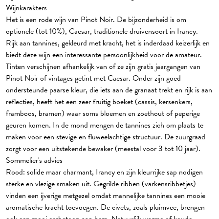
Wijnkarakters
Het is een rode wijn van Pinot Noir. De bijzonderheid is om
optionele (tot 10%), Caesar, traditionele druivensoort in Irancy.
Rijk aan tannines, gekleurd met kracht, het is inderdaad keizerlijk en
biedt deze wijn een interessante persoonlijkheid voor de amateur.
Tinten verschijnen afhankelijk van of ze zijn gratis jaargangen van
Pinot Noir of vintages getint met Caesar. Onder zijn goed
ondersteunde paarse kleur, die iets aan de granaat trekt en rijk is aan
reflecties, heeft het een zeer fruitig boeket (cassis, kersenkers,
framboos, bramen) waar soms bloemen en zoethout of peperige
geuren komen. In de mond mengen de tannines zich om plaats te
maken voor een stevige en fluweelachtige structuur. De zuurgraad
zorgt voor een uitstekende bewaker (meestal voor 3 tot 10 jaar).
Sommelier's advies
Rood: solide maar charmant, Irancy en zijn kleurrijke sap nodigen
sterke en vlezige smaken uit. Gegrilde ribben (varkensribbetjes)
vinden een ijverige metgezel omdat mannelijke tannines een mooie
aromatische kracht toevoegen. De civets, zoals pluimvee, brengen