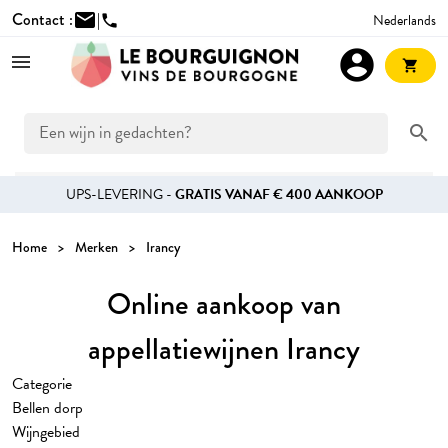
Contact :
mail
|
Nederlands
phone
account_circle
shopping_cart
search
UPS-LEVERING -
GRATIS VANAF € 400 AANKOOP
Home
Merken
Irancy
Online aankoop van
appellatiewijnen Irancy
Categorie
Bellen dorp
Wijngebied