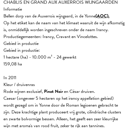
CHABLIS EN GRAND AUX AUXERROIS WIJNGAARDEN
Informatie
Bellen dorp van de Auxerrois wijngaard, in de Yonne
(AOC).
Op het etiket kan de naam van het klimaat waaruit de wijn afkomstig
is, onmiddellijk worden ingeschreven onder de naam Irancy.
Productiegemeenten: Irancy, Cravant en Vincelottes.
Gebied in productie
Gebied in productie:
1 hectare (ha) - 10.000 m² - 24 gewerkt
159,08 ha
In 2011
Kleur / druivenras
Rode wijnen exclusief,
Pinot Noir
en César druiven.
Caesar (ongeveer 5 hectaren op het irancy appellation gebied)
wordt gezegd om in Yonne door de Roman legioenen gebracht te
zijn. Deze krachtige plant produceert vrij grote, cilindrische clusters
en zwarte bolvormige bessen. Alleen, het geeft een zeer kleurrijke
wijn met aroma's van rood fruit, zeker te rijk aan tannines.