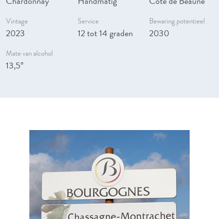
Chardonnay
Handmatig
Côte de Beaune
Vintage
Service
Bewaring potentieel
2023
12 tot 14 graden
2030
Mate van alcohol
13,5°