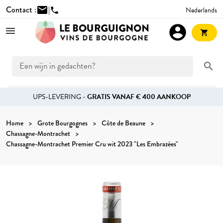
Contact :
mail
|
Nederlands
phone
account_circle
shopping_cart
search
UPS-LEVERING -
GRATIS VANAF € 400 AANKOOP
Home
Grote Bourgognes
Côte de Beaune
Chassagne-Montrachet
Chassagne-Montrachet Premier Cru wit 2023 "Les Embrazées"