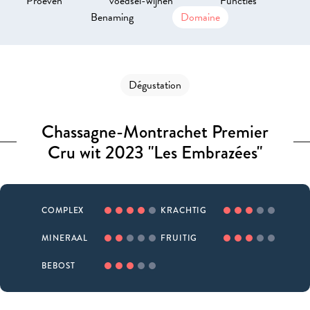
Proeven
voedsel-wijnen
Functies
Benaming
Domaine
Dégustation
Chassagne-Montrachet Premier
Cru wit 2023 "Les Embrazées"
COMPLEX
KRACHTIG
MINERAAL
FRUITIG
BEBOST