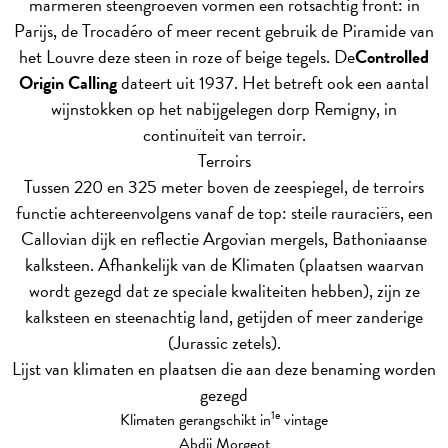
marmeren steengroeven vormen een rotsachtig front: in
Parijs, de Trocadéro of meer recent gebruik de Piramide van
het Louvre deze steen in roze of beige tegels. De
Controlled
Origin Calling
dateert uit 1937. Het betreft ook een aantal
wijnstokken op het nabijgelegen dorp Remigny, in
continuïteit van terroir.
Terroirs
Tussen 220 en 325 meter boven de zeespiegel, de terroirs
functie achtereenvolgens vanaf de top: steile rauraciërs, een
Callovian dijk en reflectie Argovian mergels, Bathoniaanse
kalksteen. Afhankelijk van de Klimaten (plaatsen waarvan
wordt gezegd dat ze speciale kwaliteiten hebben), zijn ze
kalksteen en steenachtig land, getijden of meer zanderige
(Jurassic zetels).
Lijst van klimaten en plaatsen die aan deze benaming worden
gezegd
1e
Klimaten gerangschikt in
vintage
Abdij Morgeot