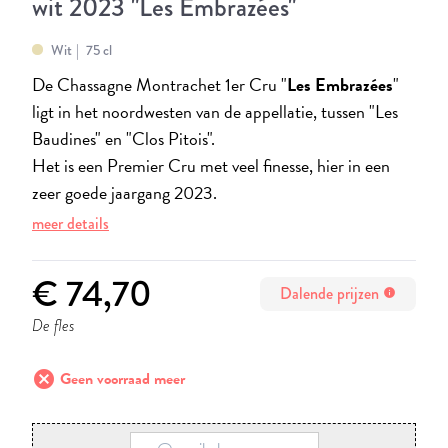
wit 2023 "Les Embrazées"
Wit
75 cl
De Chassagne Montrachet 1er Cru "
Les Embrazées
"
ligt in het noordwesten van de appellatie, tussen "Les
Baudines" en "Clos Pitois".
Het is een Premier Cru met veel finesse, hier in een
zeer goede jaargang 2023.
meer details
€ 74,70
Dalende prijzen
info
De fles
cancel
Geen voorraad meer