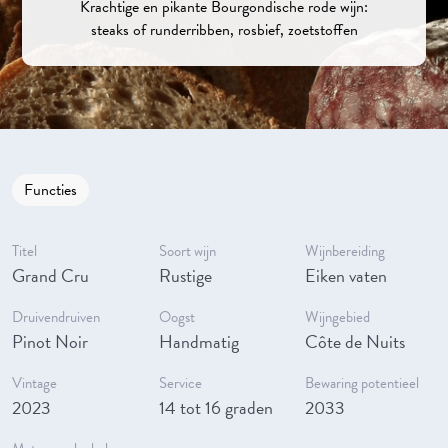
Krachtige en pikante Bourgondische rode wijn:
steaks of runderribben, rosbief, zoetstoffen
Functies
Titel
Soort wijn
Wijnbereiding
Grand Cru
Rustige
Eiken vaten
Druivendruiven
Oogst
Wijngebied
Pinot Noir
Handmatig
Côte de Nuits
Vintage
Service
Bewaring potentieel
2023
14 tot 16 graden
2033