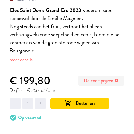
Clos Saint Denis Grand Cru 2023
wederom super
succesvol door de familie Magnien.
Nog steeds aan het fruit, vertoont het al een
verbazingwekkende soepelheid en een rijkdom die het
kenmerk is van de grootste rode wijnen van
Bourgondië.
meer details
€ 199,80
Dalende prijzen
info
De fles
- € 266,33 / litre
-
+
Bestellen
add_shopping_cart
check_circle
Op voorraad