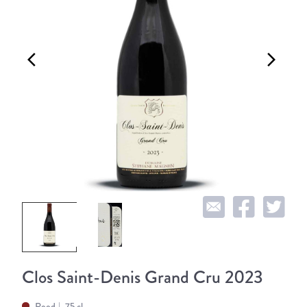
arrow_back_ios
arrow_forward_ios
Clos Saint-Denis Grand Cru 2023
Rood
75 cl