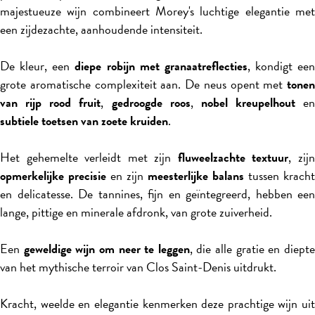
majestueuze wijn combineert Morey's luchtige elegantie met
een zijdezachte, aanhoudende intensiteit.
De kleur, een
diepe robijn met granaatreflecties
, kondigt een
grote aromatische complexiteit aan. De neus opent met
tonen
van rijp rood fruit
,
gedroogde roos
,
nobel kreupelhout
en
subtiele toetsen van zoete kruiden
.
Het gehemelte verleidt met zijn
fluweelzachte textuur
, zij
opmerkelijke precisie
en zijn
meesterlijke balans
tussen kracht
en delicatesse. De tannines, fijn en geïntegreerd, hebben een
lange, pittige en minerale afdronk, van grote zuiverheid.
Een
geweldige wijn om neer te leggen
, die alle gratie en diept
van het mythische terroir van Clos Saint-Denis uitdrukt.
Kracht, weelde en elegantie kenmerken deze prachtige wijn uit