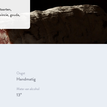
 taarten,
ovincie, gouda,
Oogst
Handmatig
Mate van alcohol
13°