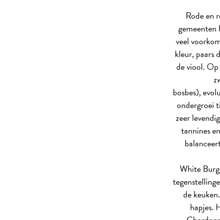
Rode en r
gemeenten h
veel voorkom
kleur, paars 
de viool. Op
z
bosbes), evol
ondergroei t
zeer levendi
tannines e
balanceert
White Burgu
tegenstellinge
de keuken.
hapjes. 
Chardonna