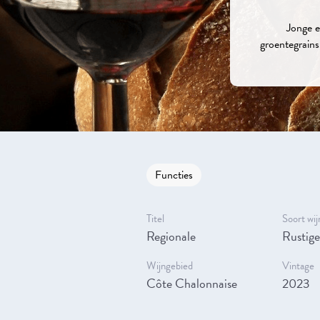
Jonge en
groentegrains,
Functies
Titel
Soort wij
Regionale
Rustige
Wijngebied
Vintage
Côte Chalonnaise
2023