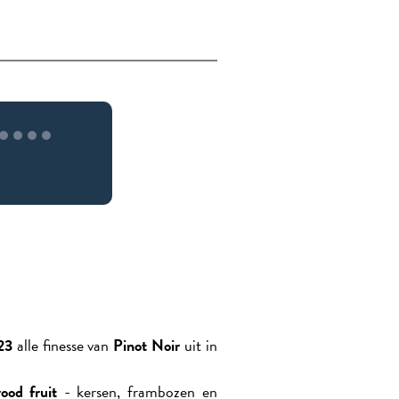
23
alle finesse van
Pinot Noir
uit in
rood fruit
- kersen, frambozen en