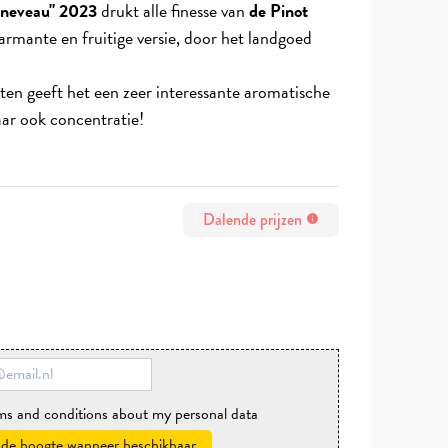
nneveau" 2023
drukt alle finesse van
de Pinot
armante en fruitige versie, door het landgoed
aten geeft het een zeer interessante aromatische
aar ook concentratie!
Dalende prijzen
info
rms and conditions about my personal data
 de hoogte wanneer beschikbaar