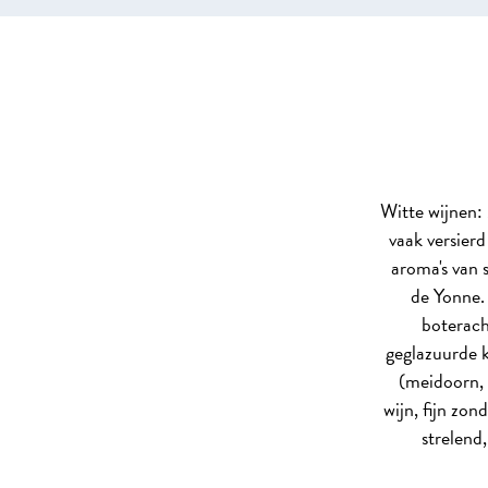
Witte wijnen: 
vaak versier
aroma's van 
de Yonne. 
boterach
geglazuurde k
(meidoorn, 
wijn, fijn zon
strelend