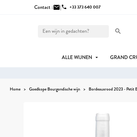
Contact :
mail
|
phone
+33 373 640 007
search
ALLE WIJNEN
GRAND C
Home
Goedkope Bourgondische wijn
Bordeauxrood 2023 - Petit