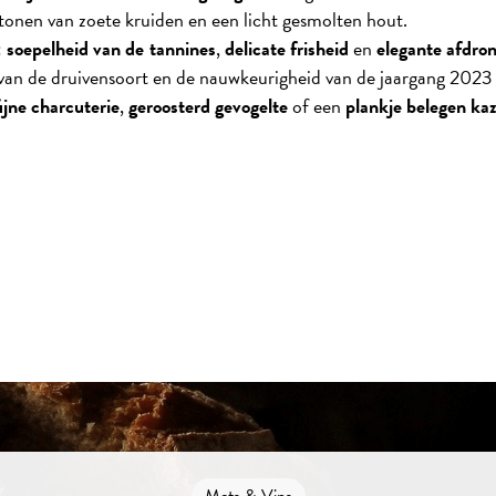
 tonen van zoete kruiden en een licht gesmolten hout.
:
soepelheid van de tannines
,
delicate frisheid
en
elegante afdro
d van de druivensoort en de nauwkeurigheid van de jaargang 2023 
ijne charcuterie
,
geroosterd gevogelte
of een
plankje belegen ka
Mets & Vins