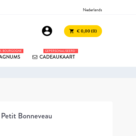
Nederlands
account_circle
€ 0,00 (0)
shopping_cart
0% BOURGOGNE
GEPERSONALISEERD !
AGNUMS
CADEAUKAART
 Petit Bonneveau