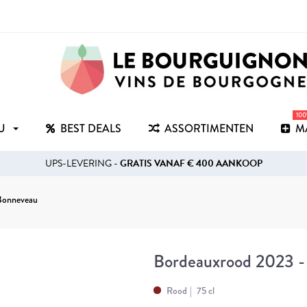
10
RU
BEST DEALS
ASSORTIMENTEN
M
UPS-LEVERING -
GRATIS VANAF € 400 AANKOOP
 Bonneveau
Bordeauxrood 2023 -
Rood
75 cl