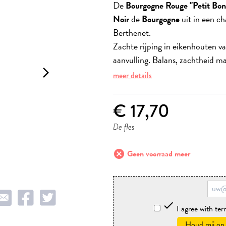
De
Bourgogne Rouge "Petit Bo
Noir
de
Bourgogne
uit in een ch
Berthenet.
Zachte rijping in eikenhouten v
aanvulling. Balans, zachtheid m
arrow_forward_ios
meer details
€ 17,70
De fles
cancel
Geen voorraad meer

I agree with te
Houd mij op