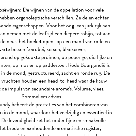
oséwijnen: De wijnen van de appellation voor vele
ebben organoleptische verschillen. Ze delen echter
ende eigenschappen. Voor het oog, een jurk rijk aan
dan nemen met de leeftijd een diepere robijn, tot aan
 de neus, het boeket opent op een mand van rode en
warte bessen (aardbei, kersen, blackcover,
uerend op gekookte pruimen, op peperige, dierlijke en
inten, op mos en op paddestoel. Rode Bourgondië is
g in de mond, gestructureerd, zacht en ronde rug. De
n vruchten houden een head-to-head waar de kauw
 de impuls van secundaire aroma's. Volume, vlees.
Sommelier's advies
ndy beheert de prestaties van het combineren van
n in de mond, waardoor het veelzijdig en essentieel in
 De levendigheid zet het onder fijne en smaakvolle
Het brede en aanhoudende aromatische register,
y verplicht, maakt het een speler van de keuken